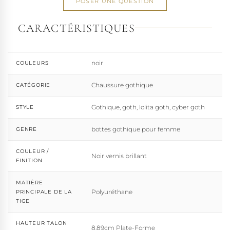
une large gamme de pointures. Parce qu'un style ne
POSER UNE QUESTION
devrait jamais se réduire à une question de centimètres, la
marque défend une idée simple : permettre à chacun
CARACTÉRISTIQUES
d'exprimer, sans contrainte, qui il veut être.
noir
COULEURS
Chaussure gothique
CATÉGORIE
Gothique, goth, lolita goth, cyber goth
STYLE
bottes gothique pour femme
GENRE
COULEUR /
Noir vernis brillant
FINITION
MATIÈRE
Polyuréthane
PRINCIPALE DE LA
TIGE
HAUTEUR TALON
8.89cm Plate-Forme