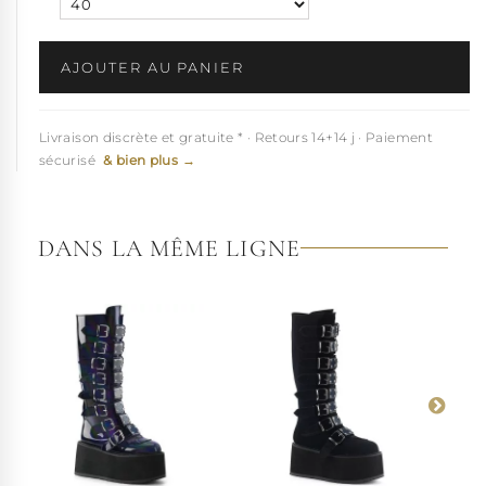
AJOUTER AU PANIER
Livraison discrète et gratuite * · Retours 14+14 j · Paiement
sécurisé
& bien plus →
DANS LA MÊME LIGNE