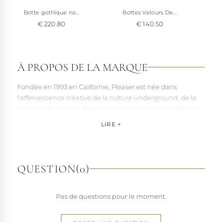
Botte gothique no...
Bottes Velours De...
€ 220.80
€ 140.50
À PROPOS DE LA MARQUE
Fondée en 1993 en Californie, Pleaser est née dans
l'effervescence créative de la culture underground, de la
scène et du cinéma. Rapidement devenue une référence
pour les artistes, les performers et les esprits libres, la
LIRE +
marque s'est imposée par la qualité de sa fabrication et la
richesse de ses designs de chaussures techniques à hauts
talons conçues pour la performance. Tout naturellement,
elle a étendu son savoir-faire à d'autres univers. Pleaser est
QUESTION
(0)
aujourd'hui distribuée dans 110 pays.
À l'écart du courant mainstream des grandes franchises
Pas de questions pour le moment.
de la mode, Pleaser propose des collections ultra féminines
et des univers divers et riches, souvent disponibles dans