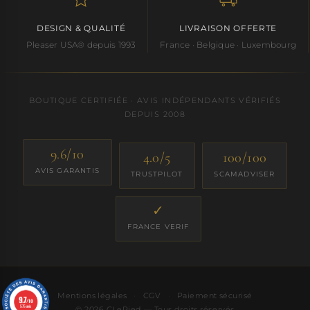
DESIGN & QUALITÉ
LIVRAISON OFFERTE
Pleaser USA® depuis 1993
France · Belgique · Luxembourg
BOUTIQUE CERTIFIÉE · AVIS INDÉPENDANTS VÉRIFIÉS
DEPUIS 2008
9.6/10
4.0/5
100/100
AVIS GARANTIS
TRUSTPILOT
SCAMADVISER
✓
FRANCE VERIF
Mentions légales
·
CGV
·
Paiement sécurisé
9.7
/10
575 avis
© 2026 CLePied — Tous droits réservés