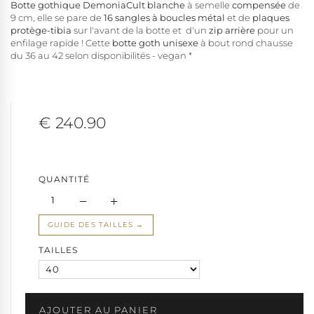
Botte gothique DemoniaCult blanche
à semelle
compensée
de
9 cm, elle se pare de
16 sangles à boucles métal
et de
plaques
protège-tibia
sur l'avant de la botte et d'un
zip arrière
pour un
enfilage rapide ! Cette
botte goth unisexe
à bout rond chausse
du 36 au 42 selon disponibilités - vegan *
€ 240.90
QUANTITÉ
GUIDE DES TAILLES
TAILLES
AJOUTER AU PANIER