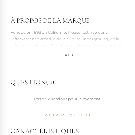
À PROPOS DE LA MARQUE
Fondée en 1993 en Californie, Pleaser est née dans
l'effervescence créative de la culture underground, de la
scène et du cinéma. Rapidement devenue une référence
pour les artistes, les performers et les esprits libres, la
LIRE +
marque s'est imposée par la qualité de sa fabrication et la
richesse de ses designs de chaussures techniques à hauts
talons conçues pour la performance. Tout naturellement,
elle a étendu son savoir-faire à d'autres univers. Pleaser est
QUESTION
(0)
aujourd'hui distribuée dans 110 pays.
À l'écart du courant mainstream des grandes franchises
Pas de questions pour le moment.
de la mode, Pleaser propose des collections ultra féminines
et des univers divers et riches, souvent disponibles dans
une large gamme de pointures. Parce qu'un style ne
POSER UNE QUESTION
devrait jamais se réduire à une question de centimètres, la
marque défend une idée simple : permettre à chacun
CARACTÉRISTIQUES
d'exprimer, sans contrainte, qui il veut être.