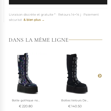
Livraison discrète et gratuite * · Retours 14+14 j · Paiement
sécurisé
& bien plus →
DANS LA MÊME LIGNE
Botte gothique no...
Bottes Velours De...
€ 220.80
€ 140.50