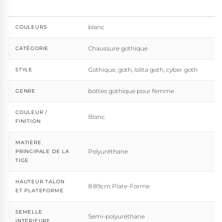
blanc
COULEURS
Chaussure gothique
CATÉGORIE
Gothique, goth, lolita goth, cyber goth
STYLE
bottes gothique pour femme
GENRE
COULEUR /
Blanc
FINITION
MATIÈRE
Polyuréthane
PRINCIPALE DE LA
TIGE
HAUTEUR TALON
8.89cm Plate-Forme
ET PLATEFORME
SEMELLE
Semi-polyuréthane
INTÉRIEURE