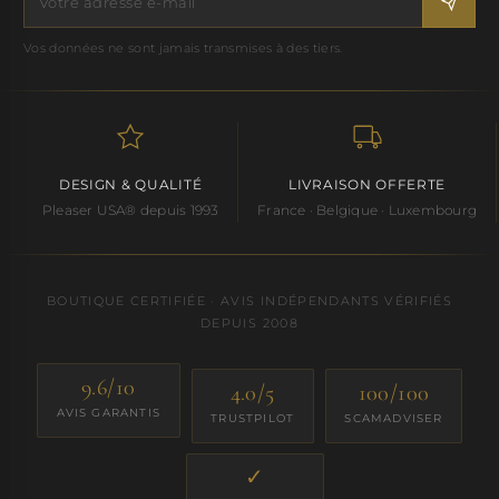
Vos données ne sont jamais transmises à des tiers.
DESIGN & QUALITÉ
LIVRAISON OFFERTE
Pleaser USA® depuis 1993
France · Belgique · Luxembourg
BOUTIQUE CERTIFIÉE · AVIS INDÉPENDANTS VÉRIFIÉS
DEPUIS 2008
9.6/10
4.0/5
100/100
AVIS GARANTIS
TRUSTPILOT
SCAMADVISER
✓