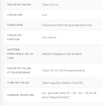
Talon 12 cm
HAUTEUR TALON
noir
COULEURS
Chaussure femme grande pointure
CATÉGORIE
COULEUR /
noir vernis
FINITION
MATIÈRE
Matière d'aspect très brillant
PRINCIPALE DE LA
TIGE
HAUTEUR TALON
Talon 13 cm (12.70 exactement)
ET PLATEFORME
Talon aiguille, stiletto, haut fin
TYPE DE TALON
oui , grande taille 42 - 43 - 44 - 45 et 46
GRANDE POINTURE
selon disponibilités *