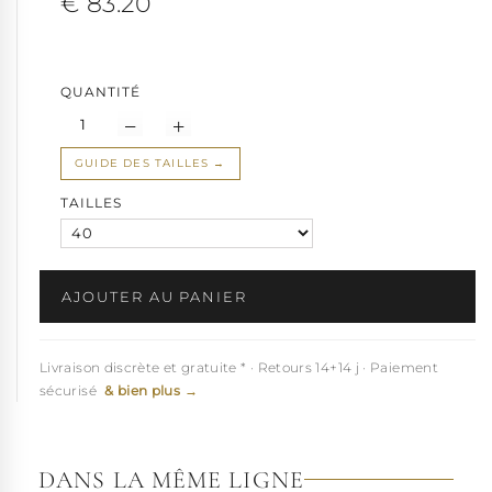
€ 83.20
Nos conseils styling :
Ces escarpins transforment instantanément une petite robe
noire en tenue de femme fatale. Osez-les avec une jupe crayon
QUANTITÉ
pour un look dominant assumé, ou avec un jean slim pour un
contraste rock-chic saisissant. Parfaits pour captiver le regard des
hommes lors de vos soirées les plus intenses.
GUIDE DES TAILLES
Note importante : Le port de talon haut 12cm demande une
certaine expérience pour un confort optimal.
TAILLES
Vous pourriez aussi aimer :
Escarpins à bout pointu
Escarpins noirs
AJOUTER AU PANIER
Livraison discrète et gratuite * · Retours 14+14 j · Paiement
sécurisé
& bien plus →
DANS LA MÊME LIGNE