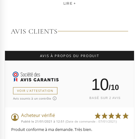
pour les artistes, les performers et les esprits libres, la
LIRE +
marque s'est imposée par la qualité de sa fabrication et la
richesse de ses designs de chaussures techniques à hauts
talons conçues pour la performance. Tout naturellement,
elle a étendu son savoir-faire à d'autres univers. Pleaser est
AVIS CLIENTS
aujourd'hui distribuée dans 110 pays.
À l'écart du courant mainstream des grandes franchises
de la mode, Pleaser propose des collections ultra féminines
AVIS À PROPOS DU PRODUIT
et des univers divers et riches, souvent disponibles dans
une large gamme de pointures. Parce qu'un style ne
devrait jamais se réduire à une question de centimètres, la
10
marque défend une idée simple : permettre à chacun
d'exprimer, sans contrainte, qui il veut être.
/10
VOIR L'ATTESTATION
Avis soumis à un contrôle
BASÉ SUR 2 AVIS
Acheteur vérifié
Publié le 21/01/2021 à 12:51
(Date de commande : 07/01/2021)
Produit conforme à ma demande. Très bien.