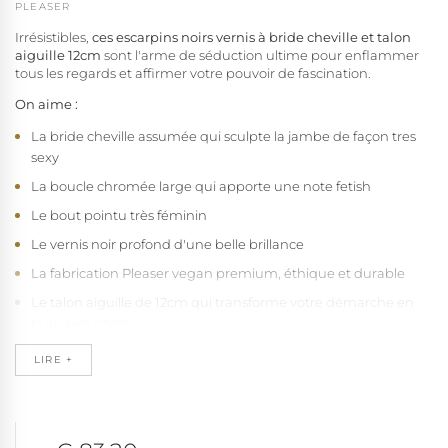
PLEASER
Irrésistibles,
ces escarpins noirs vernis à bride cheville et talon
aiguille 12cm
sont l'arme de séduction ultime pour enflammer
(2 avis)
tous les regards et affirmer votre pouvoir de fascination.
On aime :
La bride cheville assumée qui sculpte la jambe de façon tres
sexy
La boucle chromée large qui apporte une note fetish
Le bout pointu très féminin
Le vernis noir profond d'une belle brillance
La fabrication Pleaser vegan premium, éthique et durable
Le talon aiguille de 12cm qui transforme votre démarche en
pure séduction
Pointures disponibles :
LIRE +
De la petite pointure 34,5 à la grande taille 46 selon stocks - Une
gamme exceptionnelle qui permet à toutes les morphologies de
révéler leur vraie nature féminine dans ces escarpins au
magnétisme irrésistible.