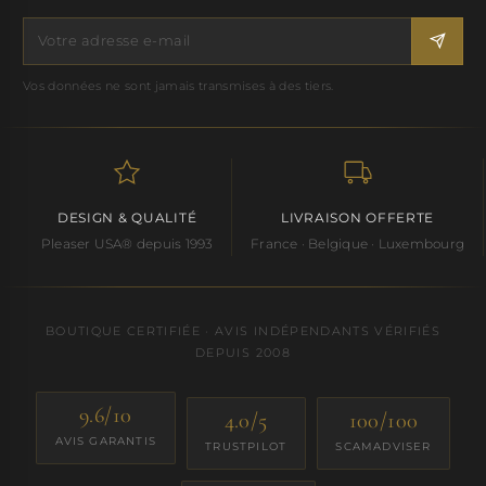
Vos données ne sont jamais transmises à des tiers.
DESIGN & QUALITÉ
LIVRAISON OFFERTE
Pleaser USA® depuis 1993
France · Belgique · Luxembourg
BOUTIQUE CERTIFIÉE · AVIS INDÉPENDANTS VÉRIFIÉS
DEPUIS 2008
9.6/10
4.0/5
100/100
AVIS GARANTIS
TRUSTPILOT
SCAMADVISER