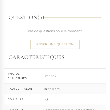
richesse de ses designs de chaussures techniques à hauts
talons conçues pour la performance. Tout naturellement,
elle a étendu son savoir-faire à d'autres univers. Pleaser est
QUESTION
(0)
aujourd'hui distribuée dans 110 pays.
À l'écart du courant mainstream des grandes franchises
Pas de questions pour le moment.
de la mode, Pleaser propose des collections ultra féminines
et des univers divers et riches, souvent disponibles dans
une large gamme de pointures. Parce qu'un style ne
POSER UNE QUESTION
devrait jamais se réduire à une question de centimètres, la
marque défend une idée simple : permettre à chacun
CARACTÉRISTIQUES
d'exprimer, sans contrainte, qui il veut être.
TYPE DE
Bottines
CHAUSSURES
Talon 11 cm
HAUTEUR TALON
noir
COULEURS
Chaussure gothique - gothic shoes
CATÉGORIE