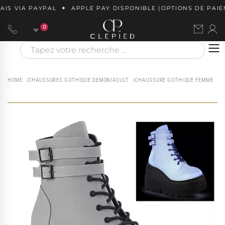
S VIA PAYPAL ✦ APPLE PAY DISPONIBLE (OPTIONS DE PAIEME
0
HOME
CHAUSSURES GOTHIQUE DEMONIACULT
CHAUSSURE GOTHIQUE FEMME
L