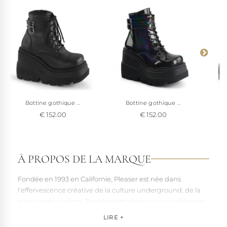
Bottine gothique ...
Bottine gothique ...
€ 152.00
€ 152.00
À PROPOS DE LA MARQUE
Fondée en 1993 en Californie, Pleaser est née dans
l'effervescence créative de la culture underground, de la
scène et du cinéma. Rapidement devenue une référence
pour les artistes, les performers et les esprits libres, la
LIRE +
marque s'est imposée par la qualité de sa fabrication et la