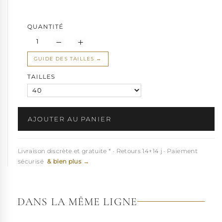
offrir à son dressing goth de toute urgence donc...
QUANTITÉ
GUIDE DES TAILLES
TAILLES
AJOUTER AU PANIER
Livraison discrète et gratuite * · Retours 14+14 j · Paiement
sécurisé
& bien plus →
DANS LA MÊME LIGNE