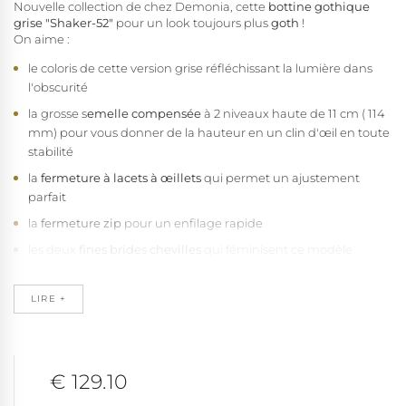
Nouvelle collection de chez Demonia, cette
bottine gothique
grise "Shaker-52"
pour un look toujours plus
goth
!
On aime :
le coloris de cette version grise réfléchissant la lumière dans
l'obscurité
la grosse s
emelle compensée
à 2 niveaux haute de 11 cm ( 114
mm) pour vous donner de la hauteur en un clin d'œil en toute
stabilité
la
fermeture à lacets à œillets
qui permet un ajustement
parfait
la
fermeture zip
pour un enfilage rapide
les deux
fines brides chevilles
qui féminisent ce modèle
la
qualité de fabrication Demonia vegan
, sans fibres
animales
LIRE +
Cette
bottine goth chausse
de la petite taille 34 1/2 au 42 selon
stock. Elle séduira toutes les personnes à la recherche de
chaussure au look alternatif tendance gothique. Vous serez
surprise par son confort et la facilité de marche qui en a surprise
€ 129.10
plus d'une ! Elles seront parfaites donc pour de longs festivals... A