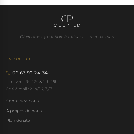
Chaussures premium & univers — depuis 2008
LA BOUTIQUE
06 63 92 24 34
Lun–Ven · 9h–12h & 14h–19h
SMS & mail : 24h/24, 7j/7
Contactez-nous
À propos de nous
Plan du site