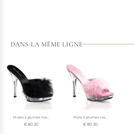
DANS LA MÊME LIGNE
Mules à plumes ma...
Mule à plumes ros...
€ 80.30
€ 80.30