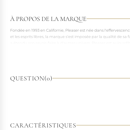
À PROPOS DE LA MARQUE
Fondée en 1993 en Californie, Pleaser est née dans l'effervesce
et les esprits libres, la marque s'est imposée par la qualité de 
a étendu son savoir-faire à d'autres univers. Pleaser est aujourd'
À l'écart du courant mainstream des grandes franchises de la mo
pointures. Parce qu'un style ne devrait jamais se réduire à une 
QUESTION
(0)
CARACTÉRISTIQUES