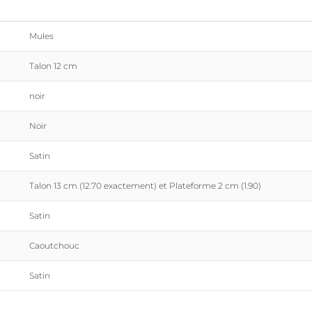
Mules
Talon 12 cm
noir
Noir
Satin
Talon 13 cm (12.70 exactement) et Plateforme 2 cm (1.90)
Satin
Caoutchouc
Satin