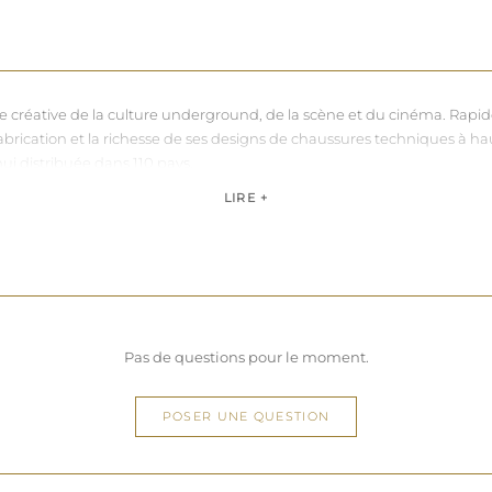
nce créative de la culture underground, de la scène et du cinéma. Rapi
sa fabrication et la richesse de ses designs de chaussures techniques à 
hui distribuée dans 110 pays.
de, Pleaser propose des collections ultra féminines et des univers di
LIRE +
question de centimètres, la marque défend une idée simple : permettre 
Pas de questions pour le moment.
POSER UNE QUESTION