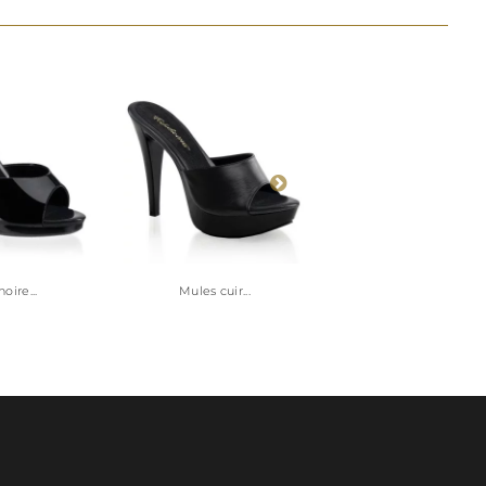
oire...
Mules cuir...
Mule de...