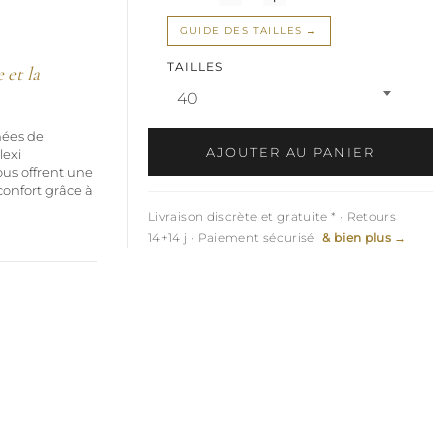
GUIDE DES TAILLES
TAILLES
 et la
40
nées de
AJOUTER AU PANIER
lexi
ous offrent une
onfort grâce à
Livraison discrète et gratuite * · Retours
14+14 j · Paiement sécurisé
& bien plus →