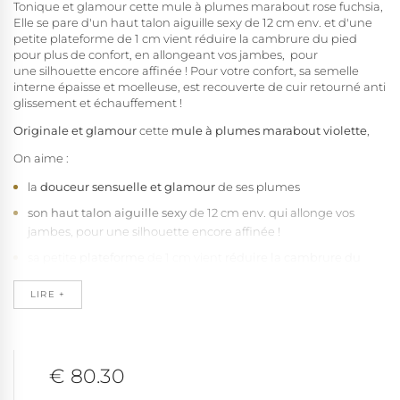
Tonique et glamour cette mule à plumes marabout rose fuchsia,
Elle se pare d'un haut talon aiguille sexy de 12 cm env. et d'une
petite plateforme de 1 cm vient réduire la cambrure du pied
pour plus de confort, en allongeant vos jambes, pour
une silhouette encore affinée ! Pour votre confort, sa semelle
interne épaisse et moelleuse, est recouverte de cuir retourné anti
glissement et échauffement !
Originale et glamour
cette
mule
à plumes marabout
violette
,
On aime :
la
douceur sensuelle et glamour
de ses plumes
son haut talon aiguille
sexy
de 12 cm env. qui allonge vos
jambes, pour une silhouette encore affinée !
sa petite
plateforme
de 1 cm vient
réduire la cambrure du
pied
pour plus de bien être.
LIRE +
sa
semelle interne épaisse et moelleuse
à base de
latex haute
résilience
, pour un accueil
confortable
sa première de
propreté en cuir retourné véritable
anti
glissement et échauffement.
€ 80.30
ses déclinaisons de nombreuses couleurs