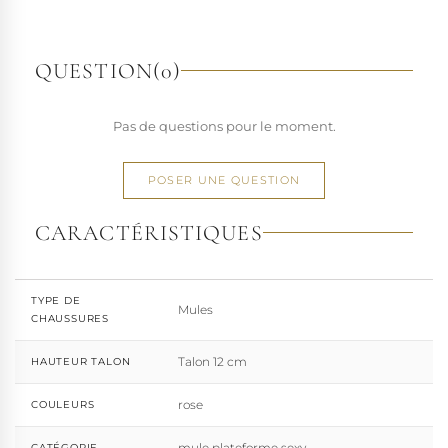
richesse de ses designs de chaussures techniques à hauts
talons conçues pour la performance. Tout naturellement,
elle a étendu son savoir-faire à d'autres univers. Pleaser est
QUESTION
(0)
aujourd'hui distribuée dans 110 pays.
À l'écart du courant mainstream des grandes franchises
Pas de questions pour le moment.
de la mode, Pleaser propose des collections ultra féminines
et des univers divers et riches, souvent disponibles dans
une large gamme de pointures. Parce qu'un style ne
POSER UNE QUESTION
devrait jamais se réduire à une question de centimètres, la
marque défend une idée simple : permettre à chacun
CARACTÉRISTIQUES
d'exprimer, sans contrainte, qui il veut être.
TYPE DE
Mules
CHAUSSURES
Talon 12 cm
HAUTEUR TALON
rose
COULEURS
mule plateforme sexy
CATÉGORIE