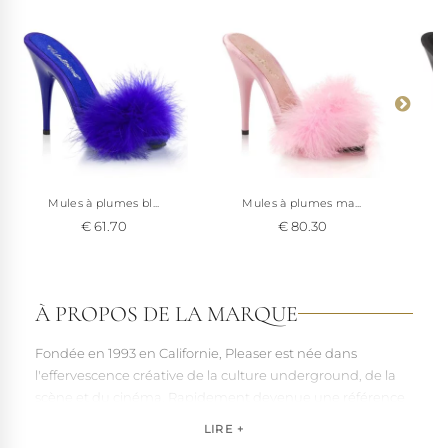
Mules à plumes bl...
Mules à plumes ma...
M
€ 61.70
€ 80.30
À PROPOS DE LA MARQUE
Fondée en 1993 en Californie, Pleaser est née dans
l'effervescence créative de la culture underground, de la
scène et du cinéma. Rapidement devenue une référence
pour les artistes, les performers et les esprits libres, la
LIRE +
marque s'est imposée par la qualité de sa fabrication et la