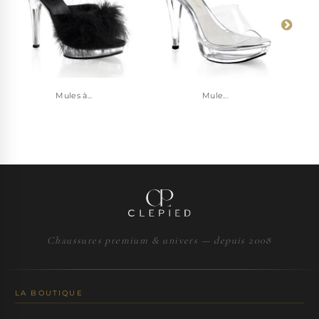
Mules à...
Mule...
Chaussures premium & univers — depuis 2008
LA BOUTIQUE