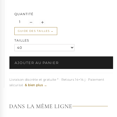
Nous vous conseillons en raison de la délicatesse de cet article,
de chausser cette
mule sexy plutôt à l'intérieur
, elle sera parfaite
QUANTITÉ
pour des
soirées séduction
!
Ce
nu pied chausse du 36 au 42
selon disponibilités
Pleaser
-
GUIDE DES TAILLES
TAILLES
AJOUTER AU PANIER
Livraison discrète et gratuite * · Retours 14+14 j · Paiement
sécurisé
& bien plus →
DANS LA MÊME LIGNE