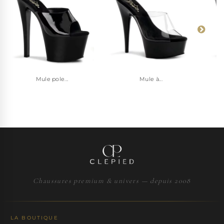
Mule pole...
Mule à...
Chaussures premium & univers — depuis 2008
LA BOUTIQUE