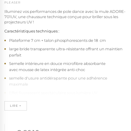
PLEASER
Illuminez vos performances de pole dance avec la mule ADORE-
701UV, une chaussure technique conçue pour briller sous les
projecteurs UV !
Caractéristiques techniques :
Plateforme 7 cm + talon phosphorescents de 18 cm
large bride transparente ultra-résistante offrant un maintien
parfait
Semelle intérieure en douce microfibre absorbante
avec mousse de latex intégrée anti-choc
semelle d'usure antidérapante pour une adhérence
maximale
Effet fluorescent spectaculaire sous lumière UV
Avantages pour la performance :
LIRE +
Confort optimal grâce à la semelle latex haute densité à
mémoire de forme
Stabilité renforcée pour les figures techniques