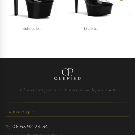
Mule pole...
Mule à...
Chaussures premium & univers — depuis 2008
LA BOUTIQUE
06 63 92 24 34