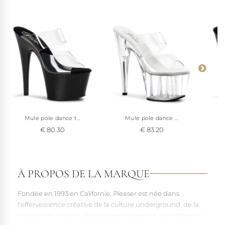
des pointures. Choisissez votre taille pour vérifier le stock
disponible et recevoir votre paire généralement sous 8 jours,
avec livraison offerte en point relais.
Mule pole dance t...
Mule pole dance ...
€ 80.30
€ 83.20
À PROPOS DE LA MARQUE
Fondée en 1993 en Californie, Pleaser est née dans
l'effervescence créative de la culture underground, de la
scène et du cinéma. Rapidement devenue une référence