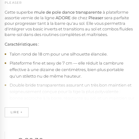
PLEASER
Cette superbe
mule de pole dance transparente
à plateforme
assortie vernie de la ligne
ADORE
de chez
Pleaser
sera parfaite
pour progresser tant à la barre qu'au sol. Elle vous permettra
d'intégrer vos basic inverts et transitions au sol et combos fluides
barre-sol dans des routines complètes et maîtrisées.
Caractéristiques :
Talon rond de 18 cm pour une silhouette élancée.
Plateforme fine et sexy de 7 cm — elle réduit la cambrure
effective à une dizaine de centimètres, bien plus portable
qu'un stiletto nu de même hauteur.
Double bride transparentes assurant un très bon maintien et
soigneusement conçue pour la tige la plus polyvalente :
bonne accroche à la barre, résistante au sol, et un maintien sur
mesure qui se forme avec le temps
LIRE +
Base vernis — évitez les contacts avec des surfaces abrasives
qui pourraient ternir le brillant
Technologie de semelle avancée associant latex à mémoire de
forme et couche supérieure en microfibre noire (moins