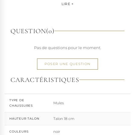
pour les artistes, les performers et les esprits libres, la
LIRE +
marque s'est imposée par la qualité de sa fabrication et la
richesse de ses designs de chaussures techniques à hauts
talons conçues pour la performance. Tout naturellement,
elle a étendu son savoir-faire à d'autres univers. Pleaser est
QUESTION
(0)
aujourd'hui distribuée dans 110 pays.
À l'écart du courant mainstream des grandes franchises
Pas de questions pour le moment.
de la mode, Pleaser propose des collections ultra féminines
et des univers divers et riches, souvent disponibles dans
une large gamme de pointures. Parce qu'un style ne
POSER UNE QUESTION
devrait jamais se réduire à une question de centimètres, la
marque défend une idée simple : permettre à chacun
CARACTÉRISTIQUES
d'exprimer, sans contrainte, qui il veut être.
TYPE DE
Mules
CHAUSSURES
Talon 18 cm
HAUTEUR TALON
noir
COULEURS