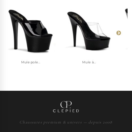
Mule pole...
Mule à...
Chaussures premium & univers — depuis 2008