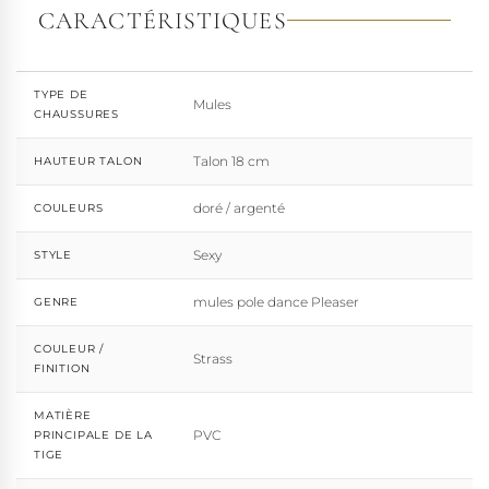
marque défend une idée simple : permettre à chacun
CARACTÉRISTIQUES
d'exprimer, sans contrainte, qui il veut être.
TYPE DE
Mules
CHAUSSURES
Talon 18 cm
HAUTEUR TALON
doré / argenté
COULEURS
Sexy
STYLE
mules pole dance Pleaser
GENRE
COULEUR /
Strass
FINITION
MATIÈRE
PVC
PRINCIPALE DE LA
TIGE