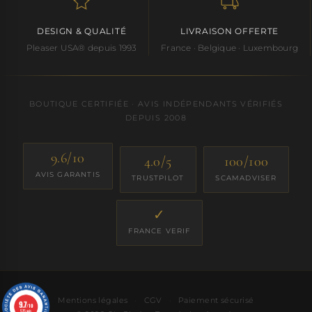
DESIGN & QUALITÉ
LIVRAISON OFFERTE
Pleaser USA® depuis 1993
France · Belgique · Luxembourg
BOUTIQUE CERTIFIÉE · AVIS INDÉPENDANTS VÉRIFIÉS
DEPUIS 2008
9.6/10
4.0/5
100/100
AVIS GARANTIS
TRUSTPILOT
SCAMADVISER
✓
FRANCE VERIF
Mentions légales
·
CGV
·
Paiement sécurisé
9.7
/10
575 avis