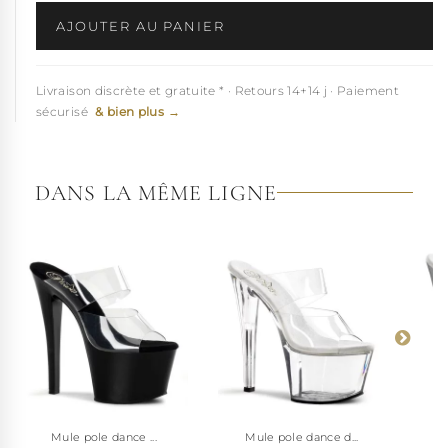
AJOUTER AU PANIER
Livraison discrète et gratuite * · Retours 14+14 j · Paiement
sécurisé
& bien plus →
DANS LA MÊME LIGNE
Mule pole dance ...
Mule pole dance d...