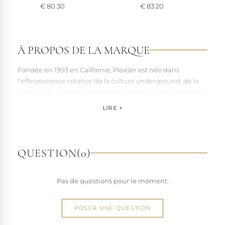
€ 80.30
€ 83.20
À PROPOS DE LA MARQUE
Fondée en 1993 en Californie, Pleaser est née dans
l'effervescence créative de la culture underground, de la
scène et du cinéma. Rapidement devenue une référence
pour les artistes, les performers et les esprits libres, la
LIRE +
marque s'est imposée par la qualité de sa fabrication et la
richesse de ses designs de chaussures techniques à hauts
talons conçues pour la performance. Tout naturellement,
elle a étendu son savoir-faire à d'autres univers. Pleaser est
QUESTION
(0)
aujourd'hui distribuée dans 110 pays.
À l'écart du courant mainstream des grandes franchises
Pas de questions pour le moment.
de la mode, Pleaser propose des collections ultra féminines
et des univers divers et riches, souvent disponibles dans
une large gamme de pointures. Parce qu'un style ne
POSER UNE QUESTION
devrait jamais se réduire à une question de centimètres, la