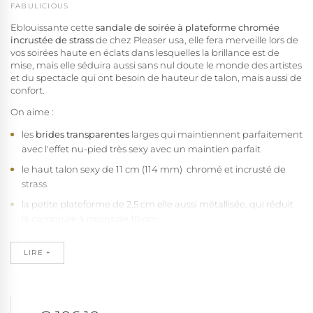
FABULICIOUS
Eblouissante cette
sandale de soirée à plateforme chromée
incrustée de strass
de chez Pleaser usa, elle fera merveille lors de
vos soirées haute en éclats dans lesquelles la brillance est de
mise, mais elle séduira aussi sans nul doute le monde des artistes
et du spectacle qui ont besoin de hauteur de talon, mais aussi de
confort.
On aime :
les
brides transparentes
larges qui maintiennent parfaitement
avec l'effet nu-pied très sexy avec un maintien parfait
le haut talon sexy de 11 cm (114 mm) chromé et incrusté de
strass
la petite plateforme de 2,5 cm elle aussi métallisée, qui réduit
la cambrure à moins de 10 cm
le dessin de la voute plantaire qui soutient parfaitement
l'arche du pied pour un confort étonnant
LIRE +
la semelle moelleuse recouverte de cuir retourné véritable, qui
absorbe l'humidité et évite le glissement du pied.
la qualité de fabrication Pleaser