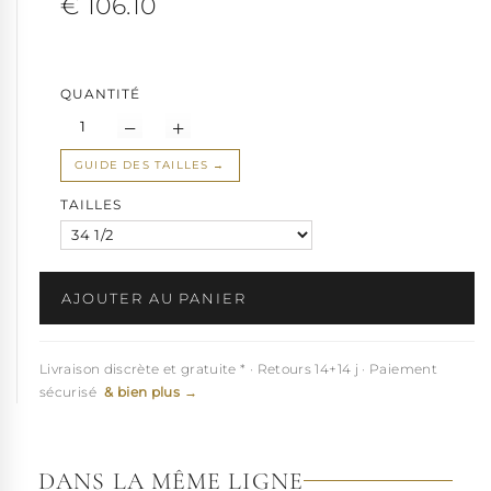
€ 106.10
Cette sandale
de soirée strass et transparente
à talon chromé
surprendra par son confort et chausse de la petite taille 34 1/2 au
40 selon stock Pleaser.
QUANTITÉ
Note : toutes nos chaussures transparentes, de prime abord,
rigides se moulent peu à peu à votre morphologie, une astuce,
passer délicatement le sèche-cheveux pour assouplir la matière
GUIDE DES TAILLES
lors des premiers pas.
Voir d'autres modèles de
sandales argentées
TAILLES
AJOUTER AU PANIER
Livraison discrète et gratuite * · Retours 14+14 j · Paiement
sécurisé
& bien plus →
DANS LA MÊME LIGNE