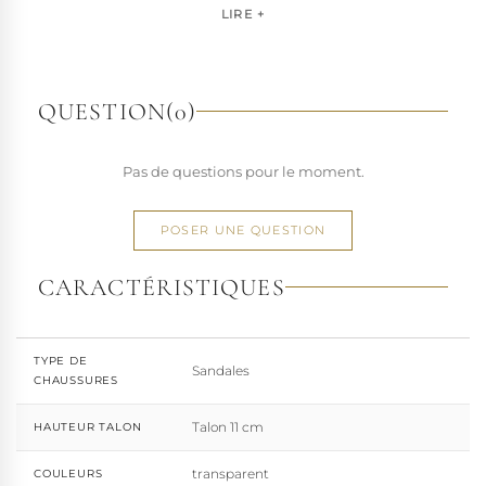
pour les artistes, les performers et les esprits libres, la
LIRE +
marque s'est imposée par la qualité de sa fabrication et la
richesse de ses designs de chaussures techniques à hauts
talons conçues pour la performance. Tout naturellement,
elle a étendu son savoir-faire à d'autres univers. Pleaser est
QUESTION
(0)
aujourd'hui distribuée dans 110 pays.
À l'écart du courant mainstream des grandes franchises
Pas de questions pour le moment.
de la mode, Pleaser propose des collections ultra féminines
et des univers divers et riches, souvent disponibles dans
une large gamme de pointures. Parce qu'un style ne
POSER UNE QUESTION
devrait jamais se réduire à une question de centimètres, la
marque défend une idée simple : permettre à chacun
CARACTÉRISTIQUES
d'exprimer, sans contrainte, qui il veut être.
TYPE DE
Sandales
CHAUSSURES
Talon 11 cm
HAUTEUR TALON
transparent
COULEURS