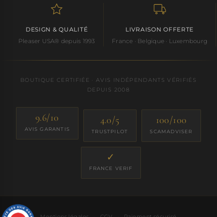
DESIGN & QUALITÉ
LIVRAISON OFFERTE
Pleaser USA® depuis 1993
France · Belgique · Luxembourg
BOUTIQUE CERTIFIÉE · AVIS INDÉPENDANTS VÉRIFIÉS
DEPUIS 2008
9.6/10
4.0/5
100/100
AVIS GARANTIS
TRUSTPILOT
SCAMADVISER
✓
FRANCE VERIF
Mentions légales
·
CGV
·
Paiement sécurisé