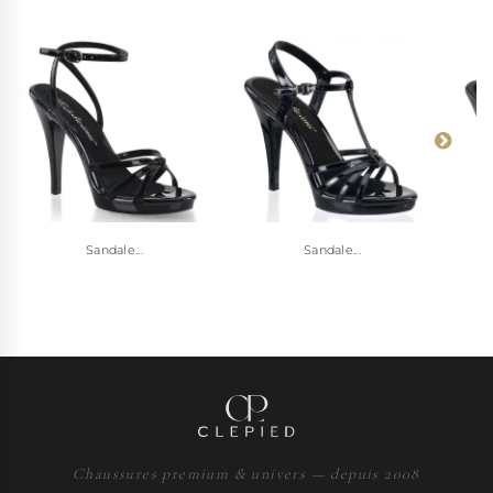
Sandale...
Sandale...
Chaussures premium & univers — depuis 2008