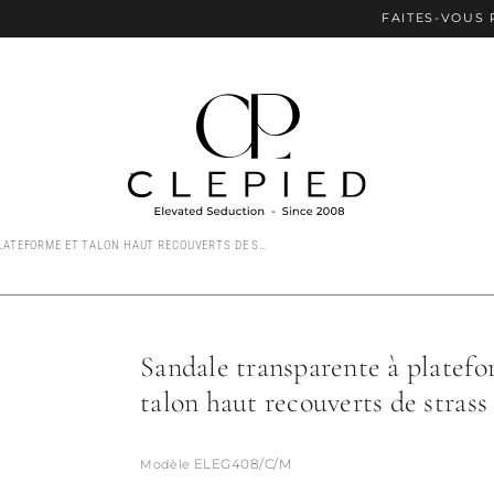
FAITES-VOUS PLAISIR A
SANDALE TRANSPARENTE À PLATEFORME ET TALON HAUT RECOUVERTS DE STRASS
Sandale transparente à platefo
talon haut recouverts de strass
ELEG408/C/M