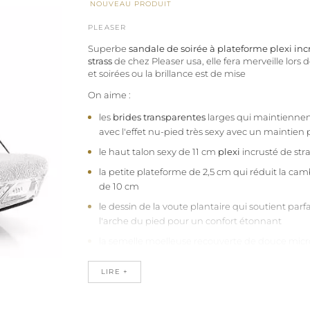
NOUVEAU PRODUIT
PLEASER
Superbe
sandale de soirée à plateforme plexi inc
strass
de chez Pleaser usa, elle fera merveille lors d
et soirées ou la brillance est de mise
On aime :
les
brides transparentes
larges qui maintienne
avec l'effet nu-pied très sexy avec un maintien p
le haut talon sexy de 11 cm
plexi
incrusté de str
la petite plateforme de 2,5 cm qui réduit la ca
de 10 cm
le dessin de la voute plantaire qui soutient par
l'arche du pied pour un confort étonnant
la semelle moelleuse recouverte de douce micr
absorbe l'humidité et évite le glissement du pie
LIRE +
la qualité de fabrication Pleaser vegan, sans fi
Cette sandale
de soirée strass et transparente
surp