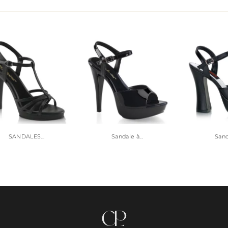
SANDALES...
Sandale à...
Sanda