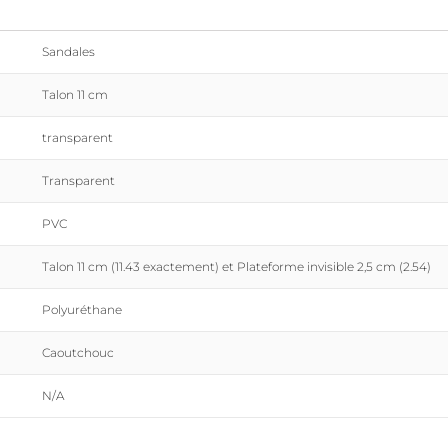
Sandales
Talon 11 cm
transparent
Transparent
PVC
Talon 11 cm (11.43 exactement) et Plateforme invisible 2,5 cm (2.54)
Polyuréthane
Caoutchouc
N/A