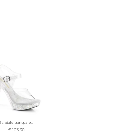
son confort et chausse de la petite taille 34 1/2 au 
Pleaser.
Note : toutes nos chaussures transparentes, de p
rigides se moulent peu à peu à votre morphologie
passer délicatement le sèche-cheveux pour assoup
lors des premiers pas.
Sandale transpare...
€ 103.30