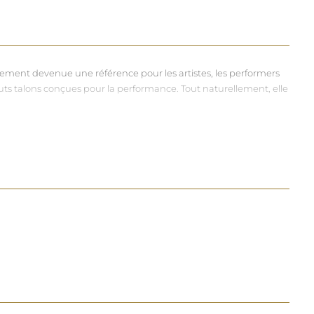
dement devenue une référence pour les artistes, les performers
hauts talons conçues pour la performance. Tout naturellement, elle
vers et riches, souvent disponibles dans une large gamme de
à chacun d'exprimer, sans contrainte, qui il veut être.