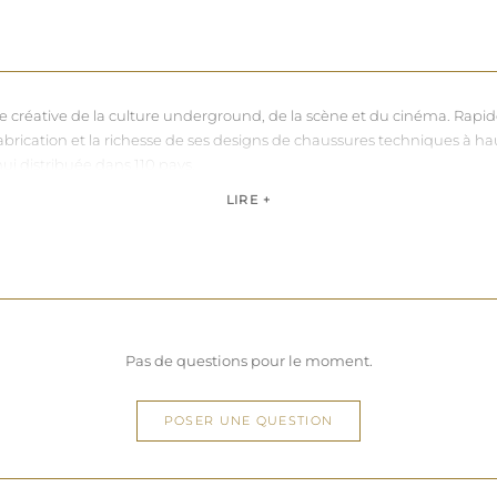
nce créative de la culture underground, de la scène et du cinéma. Rapi
sa fabrication et la richesse de ses designs de chaussures techniques à 
hui distribuée dans 110 pays.
de, Pleaser propose des collections ultra féminines et des univers di
LIRE +
question de centimètres, la marque défend une idée simple : permettre 
Pas de questions pour le moment.
POSER UNE QUESTION