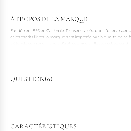
À PROPOS DE LA MARQUE
Fondée en 1993 en Californie, Pleaser est née dans l'effervesce
et les esprits libres, la marque s'est imposée par la qualité de 
a étendu son savoir-faire à d'autres univers. Pleaser est aujourd'
À l'écart du courant mainstream des grandes franchises de la mo
pointures. Parce qu'un style ne devrait jamais se réduire à une 
QUESTION
(0)
CARACTÉRISTIQUES