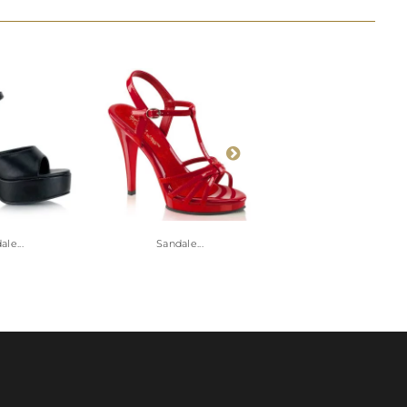
le...
Sandale...
Sandales...