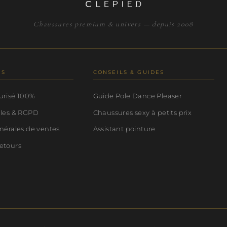
Chaussures premium & univers — depuis 2008
NS
CONSEILS & GUIDES
urisé 100%
Guide Pole Dance Pleaser
ales & RGPD
Chaussures sexy à petits prix
nérales de ventes
Assistant pointure
etours