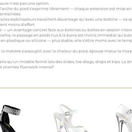
ssure n'est pas une option.
l'arche du pied s'exprime librement — chaque extension est mise en va
 entraînées.
cles stabilisateurs travaillent davantage qu'avec une bottine — ce qu
nt moins d'effort.
rière — un avantage concret face aux bottines ou bottes en session int
epartie, le passage en pieds nus à la barre est moins immédiat qu'av
en plastique ou silicone — plus stable, elle s'étire moins avec le te
la matière s'assouplit avec la chaleur du pied, épouse mieux la morp
ils qu'un modèle fermé lors des slides, toe drags, drops et kips. La s
st orientée floorwork intensif.