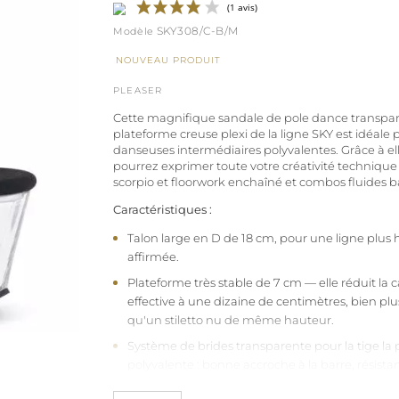
SKY308/C-B/M
NOUVEAU PRODUIT
(1 avis)
PLEASER
Cette magnifique sandale de pole dance transpa
plateforme creuse plexi de la ligne SKY est idéale 
danseuses intermédiaires polyvalentes. Grâce à el
pourrez exprimer toute votre créativité technique 
scorpio et floorwork enchaîné et combos fluides ba
Caractéristiques :
Talon large en D de 18 cm, pour une ligne plus 
affirmée.
Plateforme très stable de 7 cm — elle réduit la
effective à une dizaine de centimètres, bien plu
qu'un stiletto nu de même hauteur.
Système de brides transparente pour la tige la 
polyvalente : bonne accroche à la barre, résistan
maintien sur mesure qui se forme avec le temp