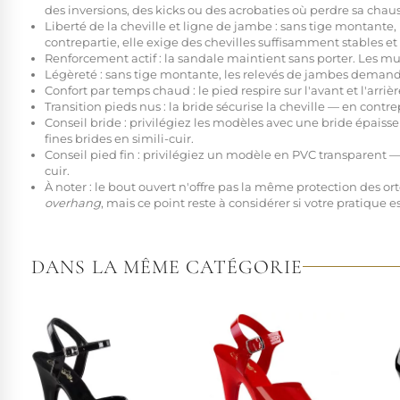
des inversions, des kicks ou des acrobaties où perdre sa chau
Liberté de la cheville et ligne de jambe :
sans tige montante, 
contrepartie, elle exige des chevilles suffisamment stables et
Renforcement actif :
la sandale maintient sans porter. Les mus
Légèreté :
sans tige montante, les relevés de jambes demande
Confort par temps chaud :
le pied respire sur l'avant et l'ar
Transition pieds nus :
la bride sécurise la cheville — en contr
Conseil bride :
privilégiez les modèles avec une bride épaisse 
fines brides en simili-cuir.
Conseil pied fin :
privilégiez un modèle en PVC transparent — 
cuir.
À noter :
le bout ouvert n'offre pas la même protection des orte
overhang
, mais ce point reste à considérer si votre pratique e
DANS LA MÊME CATÉGORIE