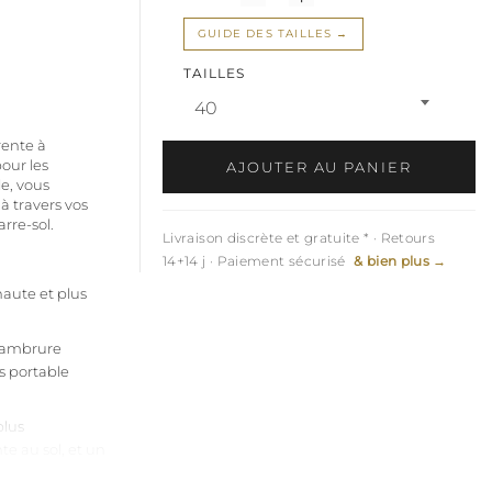
GUIDE DES TAILLES
TAILLES
40
rente à
pour les
AJOUTER AU PANIER
le, vous
à travers vos
rre-sol.
Livraison discrète et gratuite * · Retours
14+14 j · Paiement sécurisé
& bien plus →
haute et plus
 cambrure
s portable
plus
te au sol, et un
s