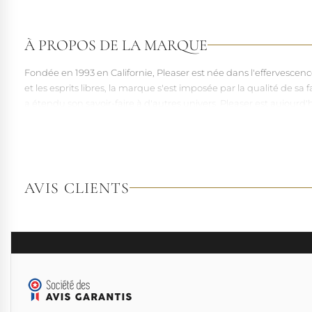
À PROPOS DE LA MARQUE
Fondée en 1993 en Californie, Pleaser est née dans l'effervesce
et les esprits libres, la marque s'est imposée par la qualité de 
a étendu son savoir-faire à d'autres univers. Pleaser est aujourd'
À l'écart du courant mainstream des grandes franchises de la mo
pointures. Parce qu'un style ne devrait jamais se réduire à une 
AVIS CLIENTS