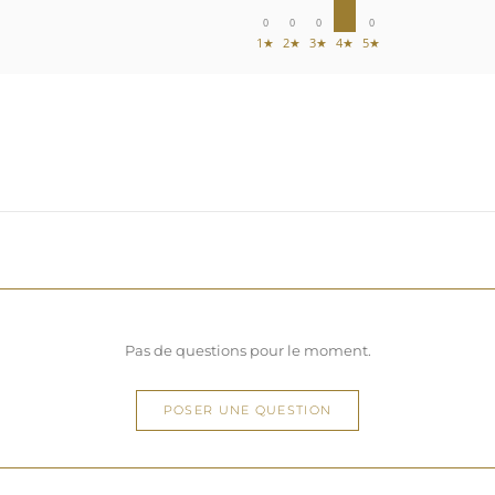
0
0
0
0
1★
2★
3★
4★
5★
Pas de questions pour le moment.
POSER UNE QUESTION