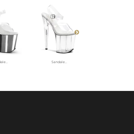
le...
Sandale...
Sandale...