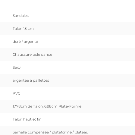
Sandales
Talon 18 cm
doré / argenté
Chaussure pole dance
Sexy
argentée à paillettes
PVC
17.78cm de Talon, 6.98cm Plate-Forme
Talon haut et fin
Semelle compensée / plateforme / plateau