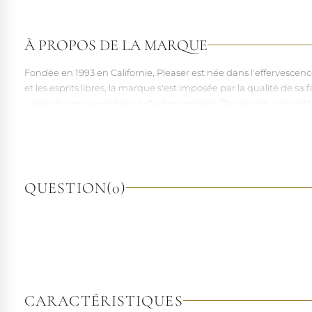
À PROPOS DE LA MARQUE
Fondée en 1993 en Californie, Pleaser est née dans l'effervesce
et les esprits libres, la marque s'est imposée par la qualité de 
a étendu son savoir-faire à d'autres univers. Pleaser est aujourd'
À l'écart du courant mainstream des grandes franchises de la mo
pointures. Parce qu'un style ne devrait jamais se réduire à une 
QUESTION
(0)
CARACTÉRISTIQUES