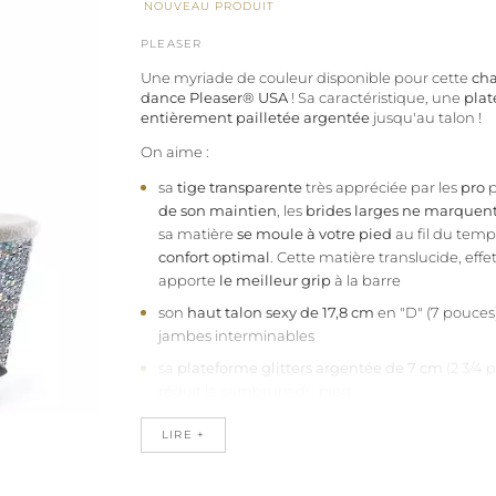
NOUVEAU PRODUIT
PLEASER
Une myriade de couleur disponible pour cette
cha
dance Pleaser®
USA
! Sa caractéristique, une
plat
entièrement pailletée argentée
jusqu'au talon !
On aime :
sa
tige transparente
très appréciée par les
pro
p
de son maintien
, les
brides larges ne marquen
sa matière
se moule à votre pied
au fil du tem
confort optimal
. Cette matière translucide, effe
apporte
le meilleur grip
à la barre
son
haut talon sexy de 17,8 cm
en "D" (7 pouces
jambes interminables
sa
plateforme glitters argentée de 7 cm
(2 3/4 
réduit la cambrure du pied
sa
semelle de confort
à base de
mousse de late
LIRE +
densité
qui apporte un moelleux incomparable. 
recouverte d'une
douce microfibre anti-dérap