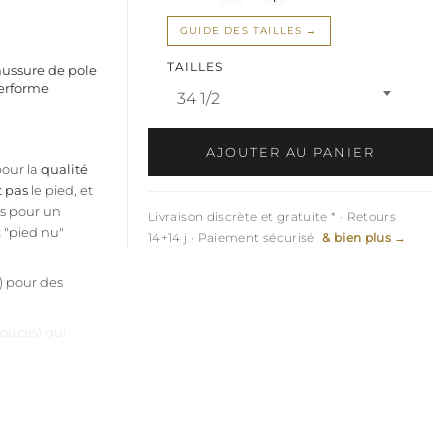
GUIDE DES TAILLES
TAILLES
ussure de pole
erforme
34 1/2
AJOUTER AU PANIER
our la
qualité
t pas
le pied, et
ps pour un
Livraison discrète et gratuite * · Retours
t "pied nu"
14+14 j · Paiement sécurisé
& bien plus →
) pour des
pouces) qui
x haute
Elle est
ante blanche