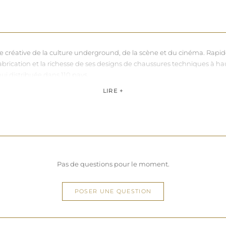
nce créative de la culture underground, de la scène et du cinéma. Rapi
sa fabrication et la richesse de ses designs de chaussures techniques à 
hui distribuée dans 110 pays.
de, Pleaser propose des collections ultra féminines et des univers di
LIRE +
question de centimètres, la marque défend une idée simple : permettre 
Pas de questions pour le moment.
POSER UNE QUESTION