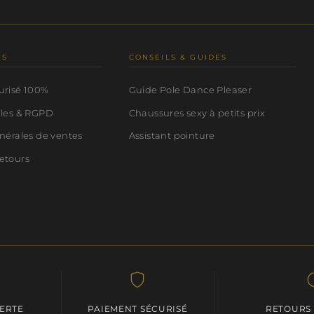
NS
CONSEILS & GUIDES
urisé 100%
Guide Pole Dance Pleaser
ales & RGPD
Chaussures sexy à petits prix
nérales de ventes
Assistant pointure
etours
FERTE
PAIEMENT SÉCURISÉ
RETOURS