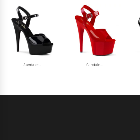
Sandales...
Sandale...