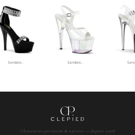
Sandale...
Sandale...
Sanda
Chaussures premium & univers — depuis 2008