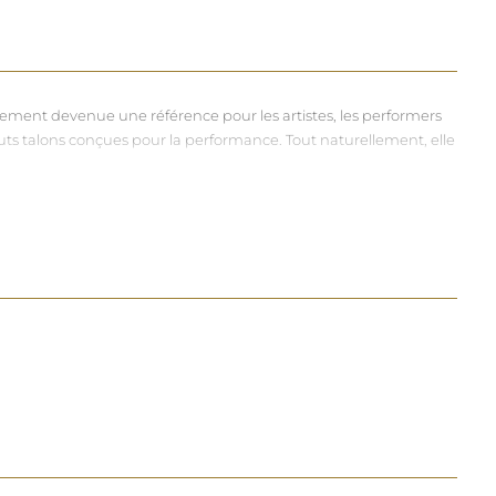
dement devenue une référence pour les artistes, les performers
hauts talons conçues pour la performance. Tout naturellement, elle
vers et riches, souvent disponibles dans une large gamme de
à chacun d'exprimer, sans contrainte, qui il veut être.