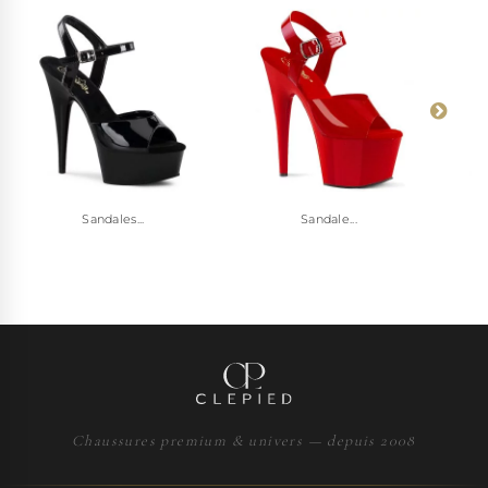
Sandales...
Sandale...
Chaussures premium & univers — depuis 2008