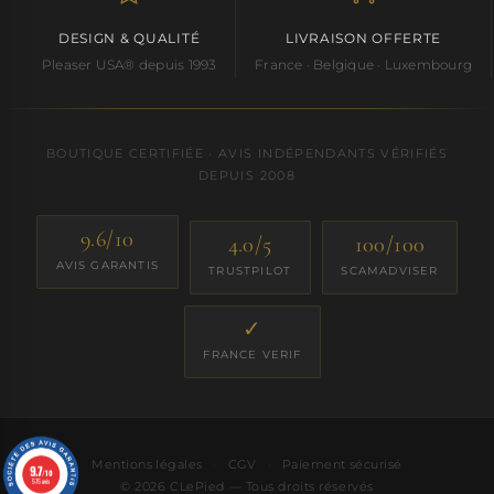
DESIGN & QUALITÉ
LIVRAISON OFFERTE
Pleaser USA® depuis 1993
France · Belgique · Luxembourg
BOUTIQUE CERTIFIÉE · AVIS INDÉPENDANTS VÉRIFIÉS
DEPUIS 2008
9.6/10
4.0/5
100/100
AVIS GARANTIS
TRUSTPILOT
SCAMADVISER
✓
FRANCE VERIF
Mentions légales
·
CGV
·
Paiement sécurisé
9.7
/10
575 avis
© 2026 CLePied — Tous droits réservés