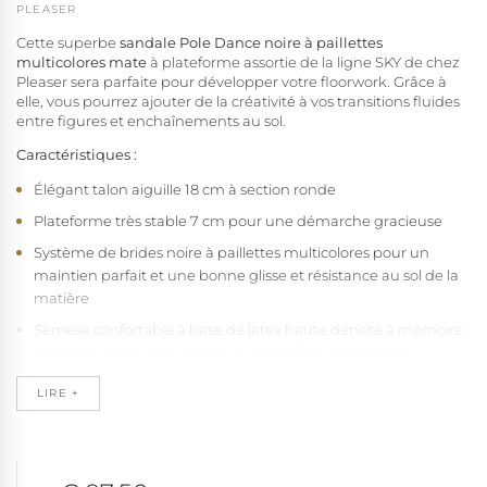
PLEASER
Cette superbe
sandale Pole Dance noire à paillettes
multicolores mate
à plateforme assortie de la ligne SKY de chez
Pleaser sera parfaite pour développer votre floorwork. Grâce à
elle, vous pourrez ajouter de la créativité à vos transitions fluides
entre figures et enchaînements au sol.
Caractéristiques :
Élégant talon aiguille 18 cm à section ronde
Plateforme très stable 7 cm pour une démarche gracieuse
Système de brides noire à paillettes multicolores pour un
maintien parfait et une bonne glisse et résistance au sol de la
matière
Semelle confortable à base de latex haute densité à mémoire
de forme, recouverte de douce microfibre qui absorbe
l'humidité et empêche le pied de glisser
LIRE +
Base en caoutchouc naturel antidérapant pour une stabilité à
toute épreuve
Structure intégrée talon-plateforme offrant solidité et
durabilité exceptionnelles