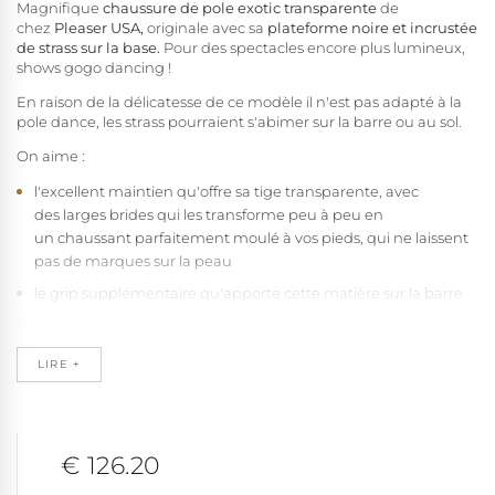
Magnifique
chaussure de pole exotic transparente
de
chez
Pleaser USA,
originale avec sa
plateforme noire et incrustée
de strass sur la base.
Pour des spectacles encore plus lumineux,
shows gogo dancing !
En raison de la délicatesse de ce modèle il n'est pas adapté à la
pole dance, les strass pourraient s'abimer sur la barre ou au sol.
On aime :
l'excellent maintien qu'offre sa tige transparente, avec
des larges brides qui les transforme peu à peu en
un chaussant parfaitement moulé à vos pieds, qui ne laissent
pas de marques sur la peau
le grip supplémentaire qu'apporte cette matière sur la barre
son haut talon sexy de 17,8 cm (7pouces), à bonbout rond, qui
affine votre ligne en un clin d'œil
LIRE +
sa plateforme haute de 7 cm ( 2 3/4 pouces) qui réduit la
cambrure de votre pied
sa semelle intérieure à base de latex haute densité recouverte
d'une microfibre antidérapante et moelleuse pour un confort
€ 126.20
maximum