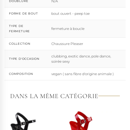
N/A
DOUBLURE
bout ouvert - peep toe
FORME DE BOUT
TYPE DE
fermeture à boucle
FERMETURE
Chaussure Pleaser
COLLECTION
clubbing, exotic dance, pole dance,
TYPE D'OCCASION
soirée sexy
vegan ( sans fibre d'origine animale )
COMPOSITION
DANS LA MÊME CATÉGORIE