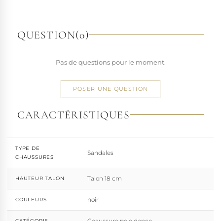
richesse de ses designs de chaussures techniques à hauts
talons conçues pour la performance. Tout naturellement,
elle a étendu son savoir-faire à d'autres univers. Pleaser est
QUESTION
(0)
aujourd'hui distribuée dans 110 pays.
À l'écart du courant mainstream des grandes franchises
Pas de questions pour le moment.
de la mode, Pleaser propose des collections ultra féminines
et des univers divers et riches, souvent disponibles dans
une large gamme de pointures. Parce qu'un style ne
POSER UNE QUESTION
devrait jamais se réduire à une question de centimètres, la
marque défend une idée simple : permettre à chacun
CARACTÉRISTIQUES
d'exprimer, sans contrainte, qui il veut être.
TYPE DE
Sandales
CHAUSSURES
Talon 18 cm
HAUTEUR TALON
noir
COULEURS
Chaussure pole dance
CATÉGORIE