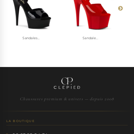
Sandales...
Sandale...
Chaussures premium & univers — depuis 2008
LA BOUTIQUE