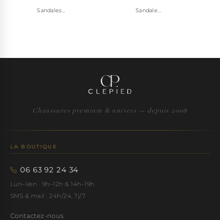
Sandales...
Sandale...
Chaussures premium & univers — depuis 2008
LA BOUTIQUE
06 63 92 24 34
Lun–Ven · 9h–12h & 14h–19h
SMS & mail : 24h/24, 7j/7
Contactez-nous