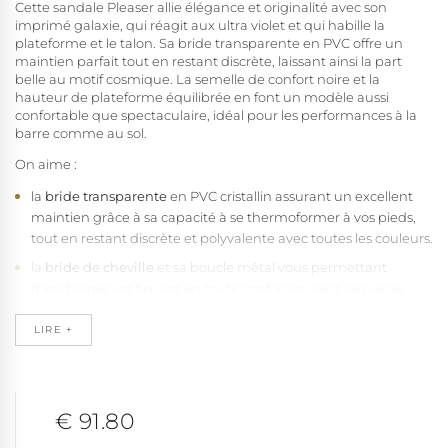
Cette sandale Pleaser allie élégance et originalité avec son
imprimé galaxie, qui réagit aux ultra violet et qui habille la
plateforme et le talon. Sa bride transparente en PVC offre un
maintien parfait tout en restant discrète, laissant ainsi la part
belle au motif cosmique. La semelle de confort noire et la
hauteur de plateforme équilibrée en font un modèle aussi
confortable que spectaculaire, idéal pour les performances à la
barre comme au sol.
On aime :
la
bride transparente
en PVC cristallin assurant un excellent
maintien grâce à sa capacité à se thermoformer à vos pieds,
tout en restant discrète et polyvalente avec toutes les couleurs.
la
bride de cheville
et sa boucle métal vous permettant
d'enchaîner vos figures en toute confiance, sans risque de
perdre votre chaussure.
LIRE +
la
conception ouverte
garantissant un confort optimal lors des
chaleurs avec sa ventilation naturelle, tout en révélant
délicatement les courbes du pied.
le
talon stiletto
spectaculaire de 18 cm (7") alliant l'élégance
€ 91.80
d'une silhouette étirée à la sensation grisante d'une nouvelle