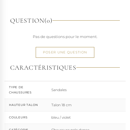
richesse de ses designs de chaussures techniques à hauts
talons conçues pour la performance. Tout naturellement,
elle a étendu son savoir-faire à d'autres univers. Pleaser est
QUESTION
(0)
aujourd'hui distribuée dans 110 pays.
À l'écart du courant mainstream des grandes franchises
Pas de questions pour le moment.
de la mode, Pleaser propose des collections ultra féminines
et des univers divers et riches, souvent disponibles dans
une large gamme de pointures. Parce qu'un style ne
POSER UNE QUESTION
devrait jamais se réduire à une question de centimètres, la
marque défend une idée simple : permettre à chacun
CARACTÉRISTIQUES
d'exprimer, sans contrainte, qui il veut être.
TYPE DE
Sandales
CHAUSSURES
Talon 18 cm
HAUTEUR TALON
bleu / violet
COULEURS
Chaussure pole dance
CATÉGORIE