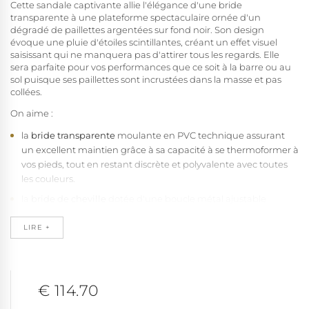
Cette sandale captivante allie l'élégance d'une bride
transparente à une plateforme spectaculaire ornée d'un
dégradé de paillettes argentées sur fond noir. Son design
évoque une pluie d'étoiles scintillantes, créant un effet visuel
saisissant qui ne manquera pas d'attirer tous les regards. Elle
sera parfaite pour vos performances que ce soit à la barre ou au
sol puisque ses paillettes sont incrustées dans la masse et pas
collées.
On aime :
la
bride transparente
moulante en PVC technique assurant
un excellent maintien grâce à sa capacité à se thermoformer à
vos pieds, tout en restant discrète et polyvalente avec toutes
les couleurs.
la
bride de cheville
dotée d'une boucle métal ajustable
garantissant que votre chaussure reste en place durant toutes
vos performances.
LIRE +
le
design ouvert
garantissant un confort optimal lors des
chaleurs avec sa ventilation naturelle, tout en révélant
délicatement les courbes du pied.
€ 114.70
le
talon aiguille
de 18 cm (7") sublimant naturellement votre