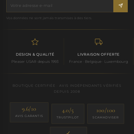
Vos données ne sont jamais transmises à des tiers.
DESIGN & QUALITÉ
LIVRAISON OFFERTE
Pleaser USA® depuis 1993
France · Belgique · Luxembourg
BOUTIQUE CERTIFIÉE · AVIS INDÉPENDANTS VÉRIFIÉS
DEPUIS 2008
9.6/10
4.0/5
100/100
AVIS GARANTIS
TRUSTPILOT
SCAMADVISER
✓