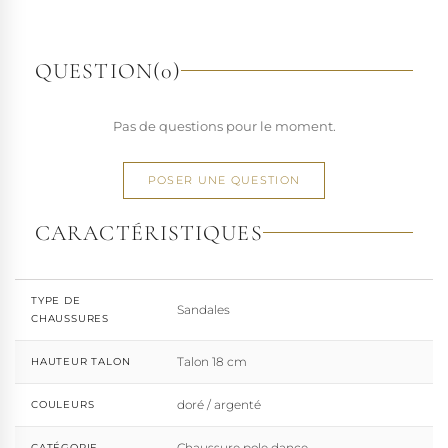
richesse de ses designs de chaussures techniques à hauts
talons conçues pour la performance. Tout naturellement,
elle a étendu son savoir-faire à d'autres univers. Pleaser est
QUESTION
(0)
aujourd'hui distribuée dans 110 pays.
À l'écart du courant mainstream des grandes franchises
Pas de questions pour le moment.
de la mode, Pleaser propose des collections ultra féminines
et des univers divers et riches, souvent disponibles dans
une large gamme de pointures. Parce qu'un style ne
POSER UNE QUESTION
devrait jamais se réduire à une question de centimètres, la
marque défend une idée simple : permettre à chacun
CARACTÉRISTIQUES
d'exprimer, sans contrainte, qui il veut être.
TYPE DE
Sandales
CHAUSSURES
Talon 18 cm
HAUTEUR TALON
doré / argenté
COULEURS
Chaussure pole dance
CATÉGORIE