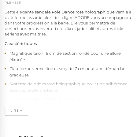
PLEASER
Cette élégante
sandale Pole Dance rose holographique vernie
à
plateforme assortie plexi de la ligne ADORE vous accompagnera
dans votre progression à la barre. Elle vous permettra de
perfectionner vos inverted crucifix et jade split et autres tricks
aériens avec maîtrise.
Caractéristiques :
Magnifique talon 18 cm de section ronde pour une allure
élancée
Plateforme vernie fine et sexy de 7 cm pour une démarche
gracieuse
Système de brides rose holographique pour une adhérence
exceptionnelle à la barre
Plateforme plexi offrant les meilleurs clacks
Semelle confortable à base de latex haute densité à mémoire
LIRE +
de forme, recouverte de douce microfibre qui absorbe
l'humidité et empêche le pied de glisser
Base en caoutchouc naturel antidérapant pour une stabilité à
toute épreuve