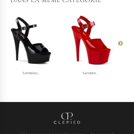
Sandales...
Sandale...
Chaussures premium & univers — depuis 2008