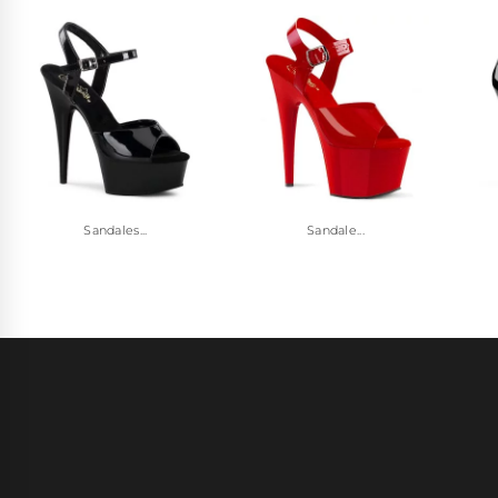
Sandales...
Sandale...