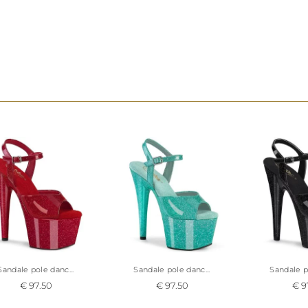
Cette
chaussure pole dance verte émeraude
chau
petite taille 34 1/2 à la grande pointure 44 selon st
Sandale pole danc...
Sandale pole danc...
Sandale po
€ 97.50
€ 97.50
€ 9