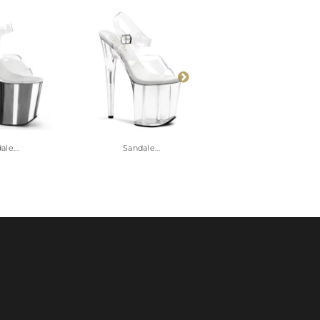
le...
Sandale...
Sandale...