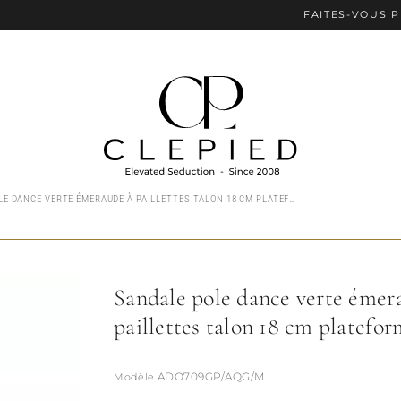
FAITES-VOUS PLAISIR AVE
SANDALE POLE DANCE VERTE ÉMERAUDE À PAILLETTES TALON 18 CM PLATEFORME 7 CM
Sandale pole dance verte émer
paillettes talon 18 cm platefo
ADO709GP/AQG/M