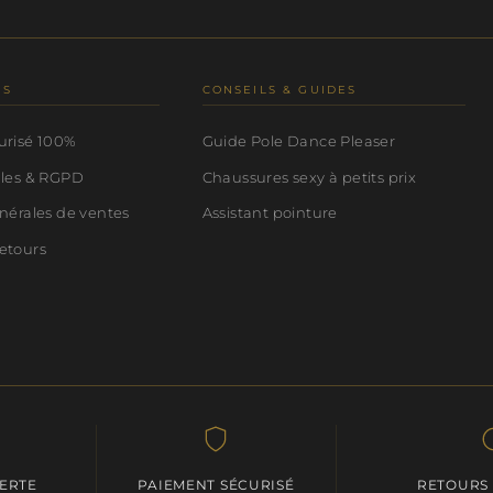
NS
CONSEILS & GUIDES
urisé 100%
Guide Pole Dance Pleaser
ales & RGPD
Chaussures sexy à petits prix
nérales de ventes
Assistant pointure
etours
FERTE
PAIEMENT SÉCURISÉ
RETOURS