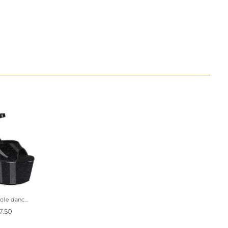
sse de la
ock.
le danc...
7.50