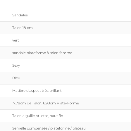
Sandales
Talon 18 cm
vert
sandale plateforme à talon femme
Sexy
Bleu
Matière d'aspect très brillant
17.78cm de Talon, 6.98cm Plate-Forme
Talon aiguille, stiletto, haut fin
Semelle compensée / plateforme / plateau