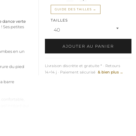
GUIDE DES TAILLES
TAILLES
e dance verte
 ! Ses petites
40
AJOUTER AU PANIER
 jambes en un
Livraison discrète et gratuite * · Retours
rure du pied
14+14 j · Paiement sécurisé
& bien plus →
 la barre
 confortable,
 gel intégré qui
ns fibre