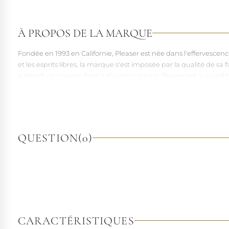
À PROPOS DE LA MARQUE
Fondée en 1993 en Californie, Pleaser est née dans l'effervesce
et les esprits libres, la marque s'est imposée par la qualité de 
a étendu son savoir-faire à d'autres univers. Pleaser est aujourd'
À l'écart du courant mainstream des grandes franchises de la mo
pointures. Parce qu'un style ne devrait jamais se réduire à une 
QUESTION
(0)
CARACTÉRISTIQUES