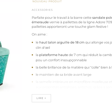
NOUVEAU PRODUIT
ACCESSORIES
Parfaite pour le travail à la barre cette
sandale pol
émeraude
vernie à paillettes de la ligne Adore 709
paillettes apporteront une touche glam festive !
On aime :
le
haut talon aiguille de 18 cm
qui allonge vos
clin d'œil
la
plateforme haute
de 7 cm qui réduit la camb
pou un confort insoupçonnable
la belle brillance de la matière qui "colle" bien à
le maintien de sa bride avant large
la semelle intérieure en microfibre moelleuse et
aux propriétés antiglisses, antichoc, grâce à son
vous permettra de les porter plus longtemps
LIRE +
la qualité de fabrication Pleaser shoes vegan, sa
animale - Confort et durabilité