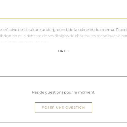
nce créative de la culture underground, de la scène et du cinéma. Rapi
sa fabrication et la richesse de ses designs de chaussures techniques à 
hui distribuée dans 110 pays.
de, Pleaser propose des collections ultra féminines et des univers di
LIRE +
question de centimètres, la marque défend une idée simple : permettre 
Pas de questions pour le moment.
POSER UNE QUESTION