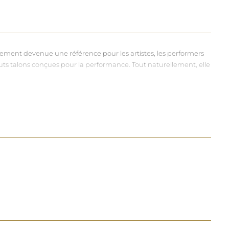
dement devenue une référence pour les artistes, les performers
hauts talons conçues pour la performance. Tout naturellement, elle
vers et riches, souvent disponibles dans une large gamme de
à chacun d'exprimer, sans contrainte, qui il veut être.