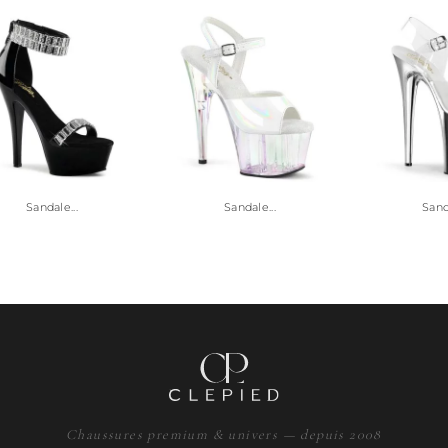
Sandale...
Sandale...
Sanda
Chaussures premium & univers — depuis 2008