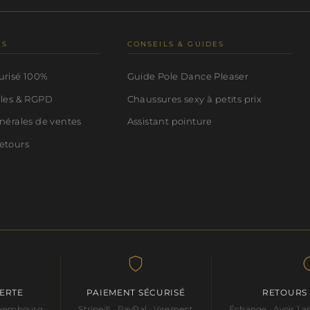
NS
CONSEILS & GUIDES
urisé 100%
Guide Pole Dance Pleaser
ales & RGPD
Chaussures sexy à petits prix
nérales de ventes
Assistant pointure
etours
FERTE
PAIEMENT SÉCURISÉ
RETOURS
Luxembourg
Stripe® · PayPal · Virement
Échange · Avoir 1