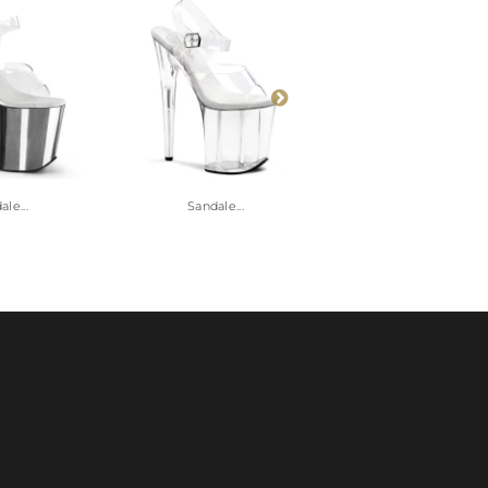
le...
Sandale...
Sandale...