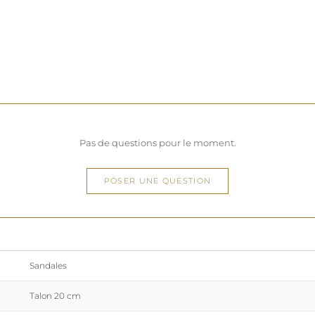
Ensemble monobloc talon-plateforme pour une
optimale
Cette
chaussure à plateforme à talon haut
est dis
pointures allant de la
petite taille
34.5 à la
grande 
Note : Prenez le temps de vous habituer à ces san
briller en toute confiance.
Conseil d'entretien : Nettoyez avec un chiffon do
utilisation.
Pas de questions pour le moment.
Ces chaussures Pole Dance méritent une place da
collection. Commandez dès aujourd'hui et profitez 
offerte !
POSER UNE QUESTION
Explorez ce produit à 360° pour mieux l'apprécier 
angles !
Voir à 360°
Sandales
Talon 20 cm