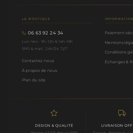
LA BOUTIQUE
INFORMATIO
06 63 92 24 34
Paiement séc
Lun–Ven · 9h–12h & 14h–19h
Mentions lég
SMS & mail : 24h/24, 7j/7
Conditions gé
Contactez-nous
Échanges & R
À propos de nous
Plan du site
DESIGN & QUALITÉ
LIVRAISON OF
Pleaser USA® depuis 1993
France · Belgique · 