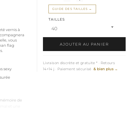
GUIDE DES TAILLES
TAILLES
40
té vernis à
 accompagnera
elle, vous
AJOUTER AU PANIER
man flag
s.
Livraison discrète et gratuite * · Retours
us sexy
14+14 j · Paiement sécurisé
& bien plus →
ssurée
c mémoire de
timal et une
e une parfaite