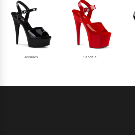
Sandales...
Sandale...