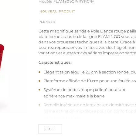
FLAM809GP/RYRG/M
NOUVEAU PRODUIT
PLEASER
Cette magnifique sandale Pole Dance rouge paille
plateforme assortie de la ligne FLAMINGO vous
dans vos prouesses techniques à la barre. Grâce à 
pourrez repousser vos limites avec des flag et hu
variations et autres tricks aériens impressionnante
Caractéristiques :
Élégant talon aiguille 20 cm à section ronde, pl
Plateforme affinée de 10 cm pour une foulée a
Système de brides rouge pailleté pour une
adhérence maximale à la barre
Semelle intérieure en latex haute densité ave
forme et finition microfibre pour un confort op
adhérence parfaite
Semelle d'usure en caoutchouc naturel qui offr
LIRE +
adhérence