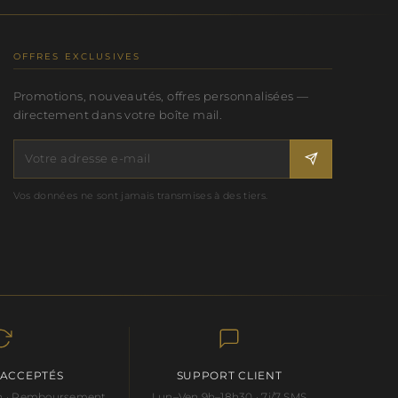
OFFRES EXCLUSIVES
Promotions, nouveautés, offres personnalisées —
directement dans votre boîte mail.
Vos données ne sont jamais transmises à des tiers.
 ACCEPTÉS
SUPPORT CLIENT
 an · Remboursement
Lun–Ven 9h–18h30 · 7j/7 SMS