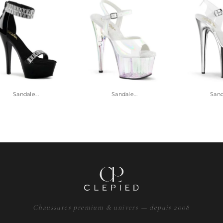
Sandale...
Sandale...
Sanda
Chaussures premium & univers — depuis 2008