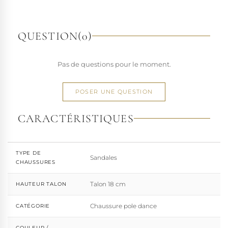
richesse de ses designs de chaussures techniques à hauts
talons conçues pour la performance. Tout naturellement,
elle a étendu son savoir-faire à d'autres univers. Pleaser est
QUESTION
(0)
aujourd'hui distribuée dans 110 pays.
À l'écart du courant mainstream des grandes franchises
Pas de questions pour le moment.
de la mode, Pleaser propose des collections ultra féminines
et des univers divers et riches, souvent disponibles dans
une large gamme de pointures. Parce qu'un style ne
POSER UNE QUESTION
devrait jamais se réduire à une question de centimètres, la
marque défend une idée simple : permettre à chacun
CARACTÉRISTIQUES
d'exprimer, sans contrainte, qui il veut être.
TYPE DE
Sandales
CHAUSSURES
Talon 18 cm
HAUTEUR TALON
Chaussure pole dance
CATÉGORIE
COULEUR /