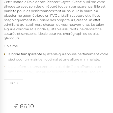
Cette
sandale Pole dance Pleaser "Crystal Clear"
sublime votre
silhouette avec son design épuré tout en transparence. Elle est
parfaite pour les performances tant au sol qu'a la barre. Sa
plateforme géométrique en PVC cristallin capture et diffuse
magnifiquement la lumière des projecteurs, créant un effet
scintillant qui sublimera chacun de vos mouvements. Le talon
aiguille chromé et la bride ajustable assurent une démarche
assurée et sensuelle, idéale pour vos chorégraphies les plus
glamours.
On aime :
la
bride transparente
ajustable qui épouse parfaitement votre
pied pour un maintien optimal et une allure minimaliste.
la plateforme transparente en plexi de 7 cm offrant un son
distinctif ( clack), une allure aérienne et surtout qui réduit la
cambrure du pied pour un confort maximal
LIRE +
la bride de cheville ajustable évitant tout risque de
déchaussement.
le
talon fin de 18 cm
(7") qui galbe joliment la jambe.
l'arche plantaire épousant la forme naturelle du pied.
€ 86.10
la semelle extérieure assurant une bonne adhérence.