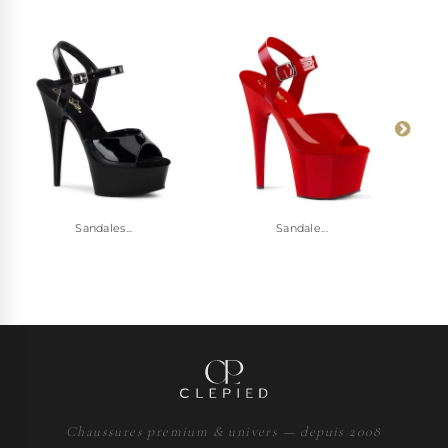
Sandales...
Sandale...
Chaussures premium & univers — depuis 2008