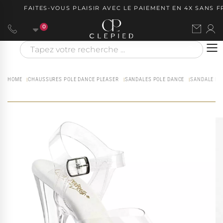
FAITES-VOUS PLAISIR AVEC LE PAIEMENT EN 4X SANS FRA
0
HOME
CHAUSSURES POLE DANCE PLEASER
SANDALES POLE DANCE
SANDALE PO