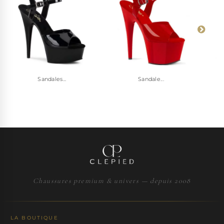
Sandales...
Sandale...
Chaussures premium & univers — depuis 2008
LA BOUTIQUE