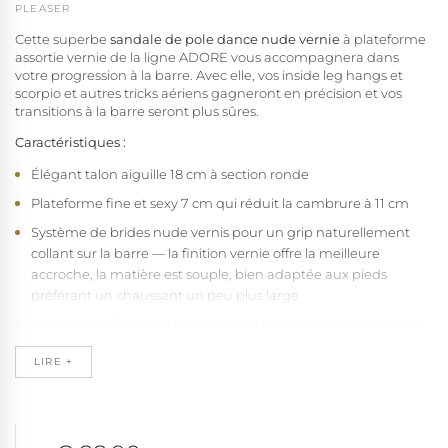
PLEASER
Cette superbe
sandale de pole dance nude vernie
à plateforme
assortie vernie de la ligne ADORE vous accompagnera dans
votre progression à la barre. Avec elle, vos inside leg hangs et
scorpio et autres tricks aériens gagneront en précision et vos
transitions à la barre seront plus sûres.
Caractéristiques :
Élégant talon aiguille 18 cm à section ronde
Plateforme fine et sexy 7 cm qui réduit la cambrure à 11 cm
Système de brides nude vernis pour un grip naturellement
collant sur la barre — la finition vernie offre la meilleure
accroche, la matière est souple, bien adaptée aux pieds
préférant un chaussant un peu plus large
Semelle confortable à base de latex haute densité à mémoire
de forme, recouverte de douce microfibre qui absorbe
LIRE +
l'humidité et empêche le pied de glisser
Semelle extérieure en caoutchouc naturel pour une
excellente adhérence sur toutes les surfaces
Construction monobloc qui garantit résistance et soutien de la