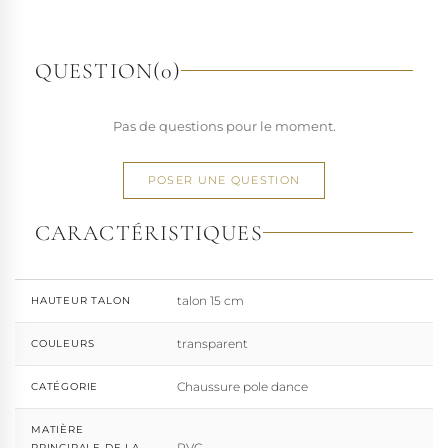
richesse de ses designs de chaussures techniques à hauts
talons conçues pour la performance. Tout naturellement,
elle a étendu son savoir-faire à d'autres univers. Pleaser est
QUESTION
(0)
aujourd'hui distribuée dans 110 pays.
À l'écart du courant mainstream des grandes franchises
Pas de questions pour le moment.
de la mode, Pleaser propose des collections ultra féminines
et des univers divers et riches, souvent disponibles dans
une large gamme de pointures. Parce qu'un style ne
POSER UNE QUESTION
devrait jamais se réduire à une question de centimètres, la
marque défend une idée simple : permettre à chacun
CARACTÉRISTIQUES
d'exprimer, sans contrainte, qui il veut être.
talon 15 cm
HAUTEUR TALON
transparent
COULEURS
Chaussure pole dance
CATÉGORIE
MATIÈRE
PVC
PRINCIPALE DE LA