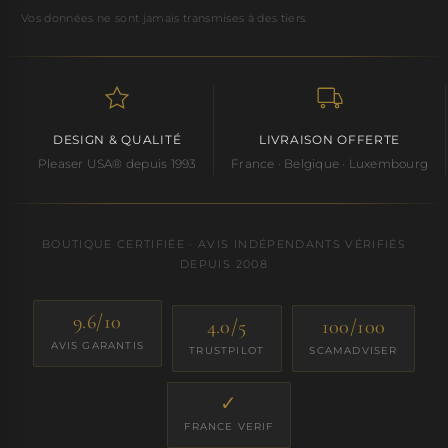
Vos données ne sont jamais transmises à des tiers.
DESIGN & QUALITÉ
LIVRAISON OFFERTE
Pleaser USA® depuis 1993
France · Belgique · Luxembourg
BOUTIQUE CERTIFIÉE · AVIS INDÉPENDANTS VÉRIFIÉS
DEPUIS 2008
9.6/10
4.0/5
100/100
AVIS GARANTIS
TRUSTPILOT
SCAMADVISER
✓
FRANCE VERIF