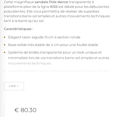
Cette magnifique
sandale Pole dance
transparente à
plateforme plexi de la ligne
KISS
est idéale pour les débutantes
polyvalentes. Elle vous permettra de réaliser de superbes
transitions barre-sol simples et autres mouvements techniques
tant à la barre qu'au sol.
Caractéristiques :
Élégant talon aiguille 15 cm à section ronde
Base solide très stable de 4 cm pour une foulée stable
Système de brides transparente pour un look unique et
minimaliste lors de vos transitions barre-sol simples et autres
mouvements techniques
Superbe plateforme plexi brillante pour les meilleurs "clacks"
Semelle intérieure en latex haute densité avec mémoire de
forme et finition microfibre violette pour un confort optimal et
LIRE +
une adhérence parfaite
Semelle extérieure en caoutchouc naturel pour une
excellente adhérence sur toutes les surfaces
€ 80.30
Construction monobloc qui garantit stabilité et résistance
entre le talon et la plateforme