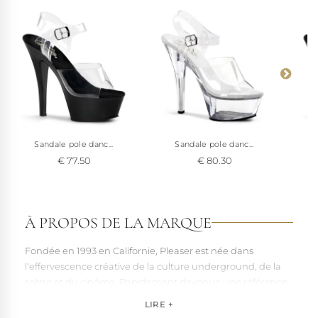
Sandale pole danc...
Sandale pole danc...
€ 77.50
€ 80.30
À PROPOS DE LA MARQUE
Fondée en 1993 en Californie, Pleaser est née dans
l'effervescence créative de la culture underground, de la
scène et du cinéma. Rapidement devenue une référence
pour les artistes, les performers et les esprits libres, la
LIRE +
marque s'est imposée par la qualité de sa fabrication et la