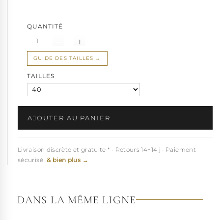
Cette
Chaussure Pole dance
sexy est disponible en petites
QUANTITÉ
pointures de 35.5 à 42.
Note : Ces sandales sexy nécessitent un peu d'entraînement
pour un confort optimal.
GUIDE DES TAILLES
Conseil d'entretien :
Évitez les produits abrasifs pour préserver
TAILLES
l'éclat.
Fabriquées en séries limitées, ces sandale
Pleaser
sont
disponibles uniquement pour une courte période. Ne manquez
pas cette occasion!
AJOUTER AU PANIER
Livraison discrète et gratuite * · Retours 14+14 j · Paiement
sécurisé
& bien plus →
DANS LA MÊME LIGNE