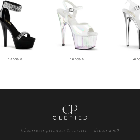
Sandale...
Sandale...
Sanda
Chaussures premium & univers — depuis 2008