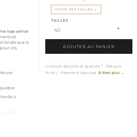
GUIDE DES TAILLES
TAILLES
40
me rose vernie
ements et
d tandis que la
AJOUTER AU PANIER
 pour vos
Livraison discrète et gratuite * · Retours
ambrure
14+14 j · Paiement sécurisé
& bien plus →
quilibre
heville à
e du pied
vec couche
ant adhérence