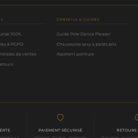
NS
CONSEILS & GUIDES
urisé 100%
Guide Pole Dance Pleaser
ales & RGPD
Chaussures sexy à petits prix
nérales de ventes
Assistant pointure
etours
FERTE
PAIEMENT SÉCURISÉ
RETOURS
Luxembourg
Stripe® · PayPal · Virement
Échange · Avoir 1