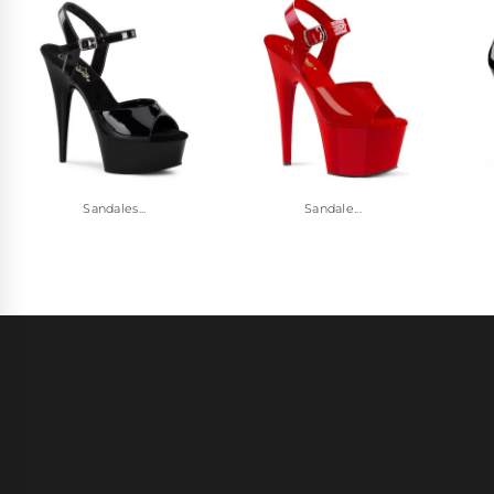
Sandales...
Sandale...