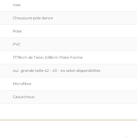
Livraison gratuite en Point Relais Mondial Relay so
rose
environ. Commandez votre paire dès maintenant 
avec style dans votre pratique pole dance.
Chaussure pole dance
(261505)
Rose
PVC
17.78cm de Talon, 6.98cm Plate-Forme
oui , grande taille 42 - 43 - 44 selon disponibilités
Microfibre
Caoutchouc