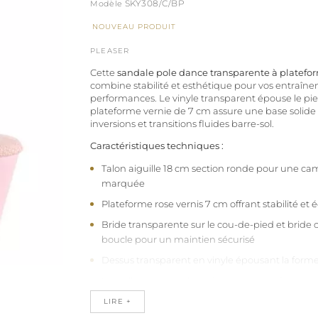
SKY308/C/BP
NOUVEAU PRODUIT
PLEASER
Cette
sandale pole dance transparente à platefor
combine stabilité et esthétique pour vos entraîn
performances. Le vinyle transparent épouse le pie
plateforme vernie de 7 cm assure une base solide
inversions et transitions fluides barre-sol.
Caractéristiques techniques :
Talon aiguille 18 cm section ronde pour une c
marquée
Plateforme rose vernis 7 cm offrant stabilité et é
Bride transparente sur le cou-de-pied et bride c
boucle pour un maintien sécurisé
Dessus transparent en vinyle épousant la form
Semelle intérieure latex à mémoire de forme a
microfibre anti-transpiration
LIRE +
Semelle d'usure caoutchouc naturel garantiss