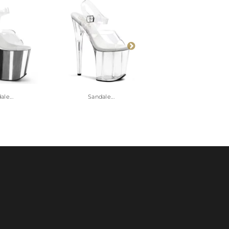
le...
Sandale...
Sandale...