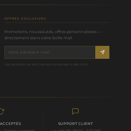
OFFRES EXCLUSIVES
Promotions, nouveautés, offres personnalisées —
directement dans votre boîte mail.
Vos données ne sont jamais transmises à des tiers.
 ACCEPTÉS
SUPPORT CLIENT
 an · Remboursement
Lun–Ven 9h–18h30 · 7j/7 SMS