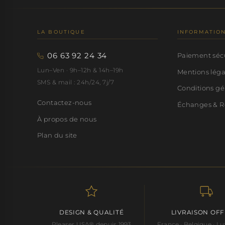
LA BOUTIQUE
INFORMATIO
06 63 92 24 34
Paiement séc
Lun–Ven · 9h–12h & 14h–19h
Mentions lég
SMS & mail : 24h/24, 7j/7
Conditions gé
Contactez-nous
Échanges & R
À propos de nous
Plan du site
DESIGN & QUALITÉ
LIVRAISON OF
Pleaser USA® depuis 1993
France · Belgique · 