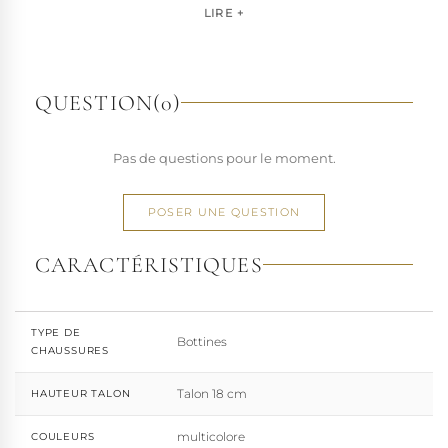
pour les artistes, les performers et les esprits libres, la
LIRE +
marque s'est imposée par la qualité de sa fabrication et la
richesse de ses designs de chaussures techniques à hauts
talons conçues pour la performance. Tout naturellement,
elle a étendu son savoir-faire à d'autres univers. Pleaser est
QUESTION
(0)
aujourd'hui distribuée dans 110 pays.
À l'écart du courant mainstream des grandes franchises
Pas de questions pour le moment.
de la mode, Pleaser propose des collections ultra féminines
et des univers divers et riches, souvent disponibles dans
une large gamme de pointures. Parce qu'un style ne
POSER UNE QUESTION
devrait jamais se réduire à une question de centimètres, la
marque défend une idée simple : permettre à chacun
CARACTÉRISTIQUES
d'exprimer, sans contrainte, qui il veut être.
TYPE DE
Bottines
CHAUSSURES
Talon 18 cm
HAUTEUR TALON
multicolore
COULEURS