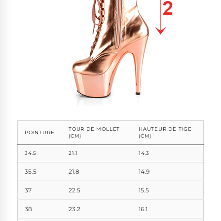
TOUR DE MOLLET
HAUTEUR DE TIGE
POINTURE
(CM)
(CM)
34.5
21.1
14.3
35.5
21.8
14.9
37
22.5
15.5
38
23.2
16.1