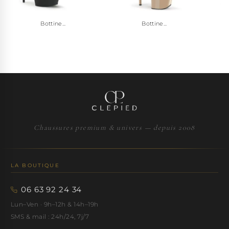
Bottine...
Bottine...
Chaussures premium & univers — depuis 2008
LA BOUTIQUE
06 63 92 24 34
Lun–Ven · 9h–12h & 14h–19h
SMS & mail : 24h/24, 7j/7