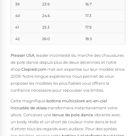
39
23.9
16.7
40
24.6
17.3
41
25.3
17.9
42
26.0
18.5
Pleaser USA
, leader incontesté du marché des chaussures
de pole dance depuis plus de deux décennies et notre
shop
Clepied.com
met son expertise sur leur modèle since
2009. Notre longue expérience nous permet de vous
proposer les modèles les plus fiables vous offrant la
confiance nécessaire pour repousser vos limites.
Cette magnifique
bottine multicolore arc-en-ciel
Incrustée de strass
transformera instantanément votre
allure. Concevez une
tenue de pole dance
vibrante avec
un body résille et un short de couleur noire dans le but
d’attirer tous les regards avec audace. Pour des soirées
inoubliables, mariez cette
bottine à plateforme haut talon