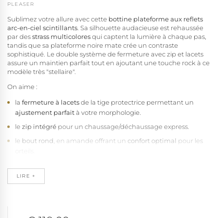
PLEASER
Sublimez votre allure avec cette
bottine plateforme aux reflets
arc-en-ciel scintillants
. Sa silhouette audacieuse est rehaussée
par des
strass multicolores
qui captent la lumière à chaque pas,
tandis que sa plateforme noire mate crée un contraste
sophistiqué. Le double système de fermeture avec zip et lacets
assure un maintien parfait tout en ajoutant une touche rock à ce
modèle très "stellaire".
On aime :
la
fermeture à lacets
de la tige protectrice permettant un
ajustement parfait
à votre morphologie.
le
zip intégré
pour un chaussage/déchaussage express.
le
bout rond
, en amande offrant un
confort optimal
pour les
orteils.
les
strass scintillants
créant un jeu de reflets sophistiqué.
LIRE +
le
haut talon stiletto
de 18 cm (7") qui vous fait gagner
beaucoup de hauteur en un clin d'oeil.
la
plateforme noire mate
de 7 cm (2 3/4") permettant de
gagner en hauteur avec élégance.