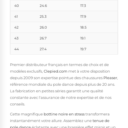
40
24.6
17.3
41
25.3
17.9
42
26.0
18.5
43
26.7
19.1
44
27.4
19.7
Premier distributeur français en termes de choix et de
modèles exclusifs,
Clepied.com
met à votre disposition
depuis 2009 son expertise pointue des chaussures
Pleaser
,
référence mondiale du pole dance depuis plus de 20 ans.
La fabrication en petites séries garantit une qualité
constante avec l'assurance de notre expertise et de nos
conseils.
Cette magnifique
bottine noire en strass
transformera
instantanément votre allure. Assemblez une
tenue de
pole dance
éclatante avec une brassière effet miroir et un