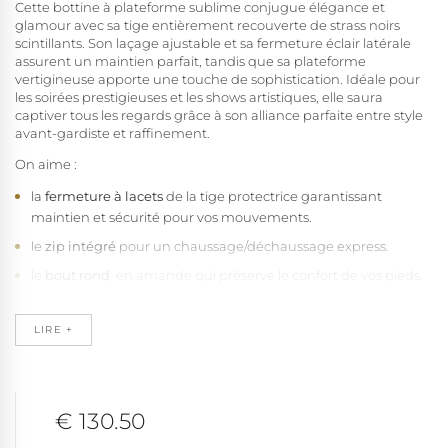
Cette bottine à plateforme sublime conjugue élégance et
glamour avec sa tige entièrement recouverte de strass noirs
scintillants. Son laçage ajustable et sa fermeture éclair latérale
assurent un maintien parfait, tandis que sa plateforme
vertigineuse apporte une touche de sophistication. Idéale pour
les soirées prestigieuses et les shows artistiques, elle saura
captiver tous les regards grâce à son alliance parfaite entre style
avant-gardiste et raffinement.
On aime :
la
fermeture à lacets
de la tige protectrice garantissant
maintien et sécurité pour vos mouvements.
le
zip intégré
pour un chaussage/déchaussage express.
le
bout rond
, en amande qui préserve le confort de vos pieds.
les
strass
minutieusement sertis parfait pour briller lors de vos
shows et séances photos.
LIRE +
le
talon aiguille
sexy de 18 cm (7") offrant une allure élancée
irrésistible.
le
plateau de couleur noire mate
de 7 cm (2 3/4") qui améliore
€ 130.50
la stabilité.