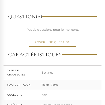
richesse de ses designs de chaussures techniques à hauts
talons conçues pour la performance. Tout naturellement,
elle a étendu son savoir-faire à d'autres univers. Pleaser est
QUESTION
(0)
aujourd'hui distribuée dans 110 pays.
À l'écart du courant mainstream des grandes franchises
Pas de questions pour le moment.
de la mode, Pleaser propose des collections ultra féminines
et des univers divers et riches, souvent disponibles dans
une large gamme de pointures. Parce qu'un style ne
POSER UNE QUESTION
devrait jamais se réduire à une question de centimètres, la
marque défend une idée simple : permettre à chacun
CARACTÉRISTIQUES
d'exprimer, sans contrainte, qui il veut être.
TYPE DE
Bottines
CHAUSSURES
Talon 18 cm
HAUTEUR TALON
noir
COULEURS
Chaussure pole dance
CATÉGORIE