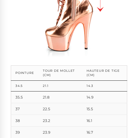
TOUR DE MOLLET
HAUTEUR DE TIGE
POINTURE
(CM)
(CM)
34.5
21.1
14.3
35.5
21.8
14.9
37
22.5
15.5
38
23.2
16.1
39
23.9
16.7