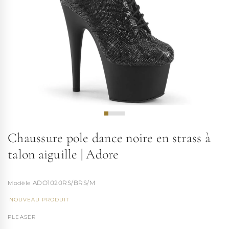
Chaussure pole dance noire en strass à
talon aiguille | Adore
ADO1020RS/BRS/M
NOUVEAU PRODUIT
PLEASER