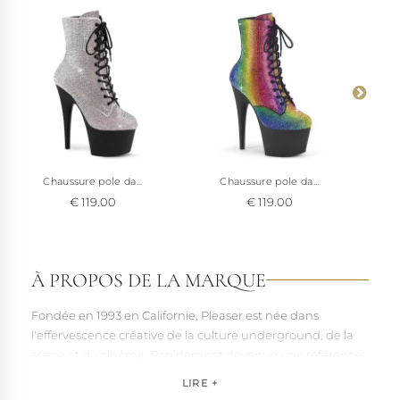
mesures avec nos tableaux détaillés en bas de page.
Voir à 360°
Chaussure pole da...
Chaussure pole da...
€ 119.00
€ 119.00
À PROPOS DE LA MARQUE
Fondée en 1993 en Californie, Pleaser est née dans
l'effervescence créative de la culture underground, de la
scène et du cinéma. Rapidement devenue une référence
pour les artistes, les performers et les esprits libres, la
LIRE +
marque s'est imposée par la qualité de sa fabrication et la