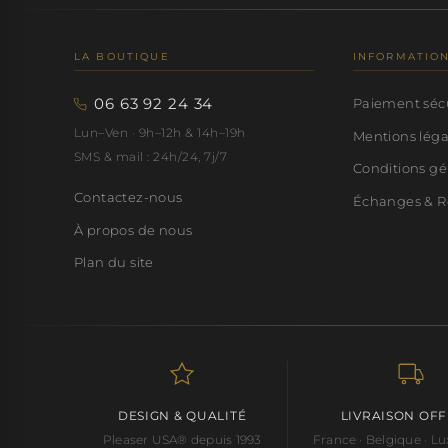
LA BOUTIQUE
INFORMATIO
06 63 92 24 34
Paiement séc
Lun–Ven · 9h–12h & 14h–19h
Mentions lég
SMS & mail : 24h/24, 7j/7
Conditions gé
Contactez-nous
Échanges & R
À propos de nous
Plan du site
DESIGN & QUALITÉ
LIVRAISON OF
Pleaser USA® depuis 1993
France · Belgique · 