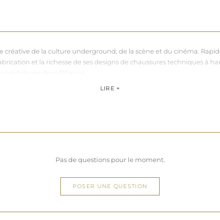
nce créative de la culture underground, de la scène et du cinéma. Rapi
sa fabrication et la richesse de ses designs de chaussures techniques à 
hui distribuée dans 110 pays.
de, Pleaser propose des collections ultra féminines et des univers di
LIRE +
question de centimètres, la marque défend une idée simple : permettre 
Pas de questions pour le moment.
POSER UNE QUESTION