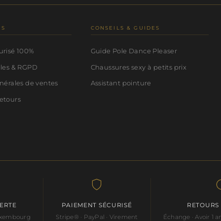
NS
CONSEILS & GUIDES
urisé 100%
Guide Pole Dance Pleaser
ales & RGPD
Chaussures sexy à petits prix
nérales de ventes
Assistant pointure
etours
FERTE
PAIEMENT SÉCURISÉ
RETOURS
Luxembourg
Stripe® · PayPal · Virement
Échange · Avoir 1