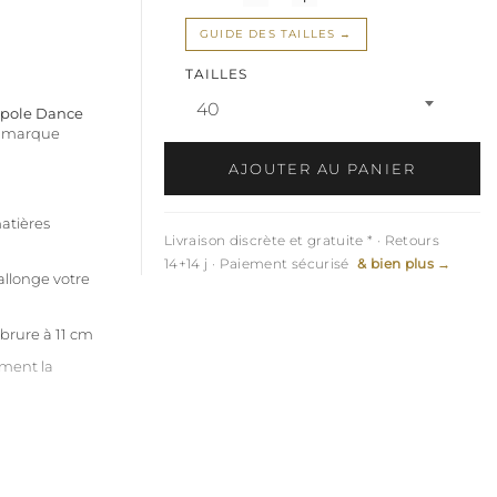
GUIDE DES TAILLES
TAILLES
40
 pole Dance
a marque
AJOUTER AU PANIER
matières
Livraison discrète et gratuite * · Retours
14+14 j · Paiement sécurisé
& bien plus →
allonge votre
mbrure à 11 cm
ement la
faitement la