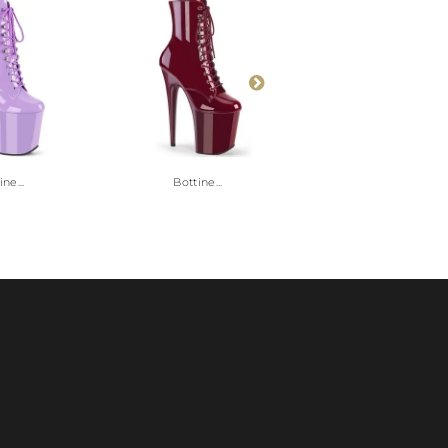
ne...
Bottine...
Bottine...