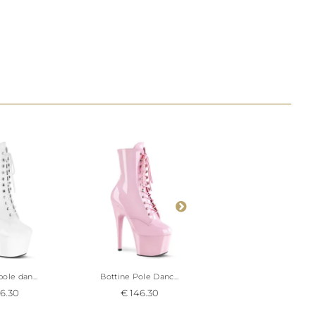
nte
est
le 44 selon
rainements que
ole dan...
Bottine Pole Danc...
Bottine Pole Danc..
6.30
€ 146.30
€ 166.30