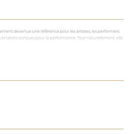
dement devenue une référence pour les artistes, les performers
hauts talons conçues pour la performance. Tout naturellement, elle
vers et riches, souvent disponibles dans une large gamme de
à chacun d'exprimer, sans contrainte, qui il veut être.