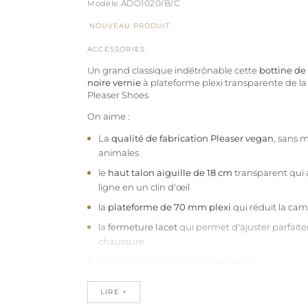
ADO1020/B/C
NOUVEAU PRODUIT
ACCESSORIES
Un grand classique indétrônable cette
bottine de
noire vernie
à plateforme plexi transparente de l
Pleaser Shoes
On aime :
La
qualité de fabrication Pleaser vegan
, sans 
animales
le
haut talon aiguille de 18 cm
transparent qui 
ligne en un clin d'œil
la
plateforme de 70 mm plexi
qui réduit la ca
la
fermeture lacet
qui permet d'ajuster parfait
chaussure
le zip latéral pour un enfilage rapide
la
qualité de la voute plantaire
qui soutient par
LIRE +
cambrure du pied, pour un
confort surprenant