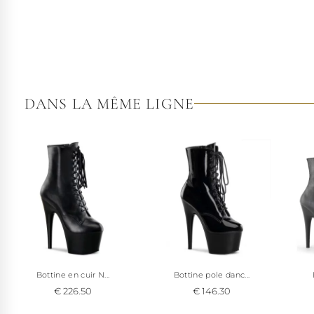
DANS LA MÊME LIGNE
Bottine en cuir N...
Bottine pole danc...
€ 226.50
€ 146.30