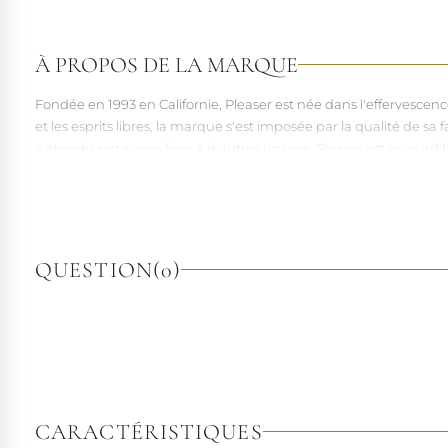
À PROPOS DE LA MARQUE
Fondée en 1993 en Californie, Pleaser est née dans l'effervesce
et les esprits libres, la marque s'est imposée par la qualité de 
a étendu son savoir-faire à d'autres univers. Pleaser est aujourd'
À l'écart du courant mainstream des grandes franchises de la mo
pointures. Parce qu'un style ne devrait jamais se réduire à une 
QUESTION
(0)
CARACTÉRISTIQUES