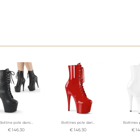
la belle brillance de la matière.
Cette
chaussure de Pole dance noire et transpare
disponible de la petite taille 34 1/2 à la grande tail
stock. Elle sera parfaite tout autant pour vos ent
pour vos performances.
Bottine pole danc...
Bottines pole dan...
Bottines p
€ 146.30
€ 146.30
€ 14