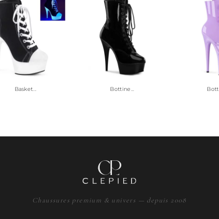
Basket...
Bottine...
Botti
Chaussures premium & univers — depuis 2008