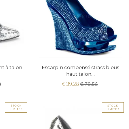
t à talon
Escarpin compensé strass bleus
haut talon...
€ 39.28
2
€ 78.56
STOCK
STOCK
LIMITÉ !
LIMITÉ !