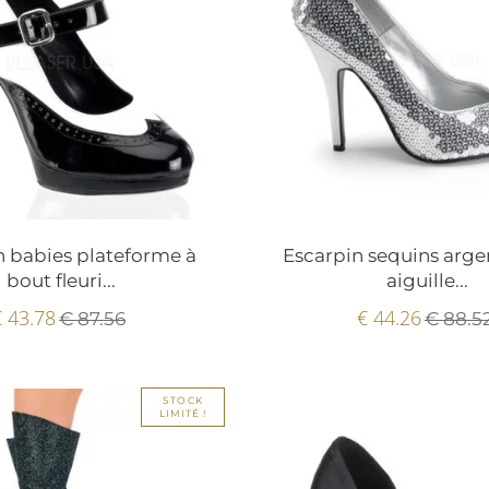
n babies plateforme à
Escarpin sequins argen
bout fleuri...
aiguille...
€ 43.78
€ 44.26
€ 87.56
€ 88.5
STOCK
LIMITÉ !