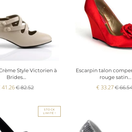
Crème Style Victorien à
Escarpin talon compe
Brides...
rouge satin...
 41.26
€ 33.27
€ 82.52
€ 66.5
STOCK
LIMITÉ !