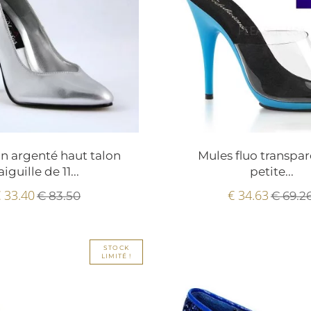
n argenté haut talon
Mules fluo transpar
aiguille de 11...
petite...
 33.40
€ 34.63
€ 83.50
€ 69.2
STOCK
LIMITÉ !