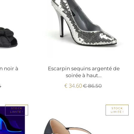
n noir à
Escarpin sequins argenté de
soirée à haut...
€ 34.60
4
€ 86.50
STOCK
STOCK
LIMITÉ !
LIMITÉ !