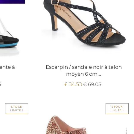
ente à
Escarpin / sandale noir à talon
moyen 6 cm...
€ 34.53
6
€ 69.05
STOCK
STOCK
LIMITÉ !
LIMITÉ !