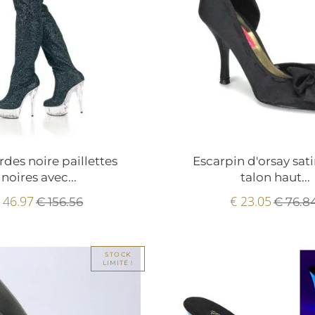
rdes noire paillettes
Escarpin d'orsay sati
noires avec...
talon haut...
 46.97
€ 23.05
€ 156.56
€ 76.8
STOCK
LIMITÉ !