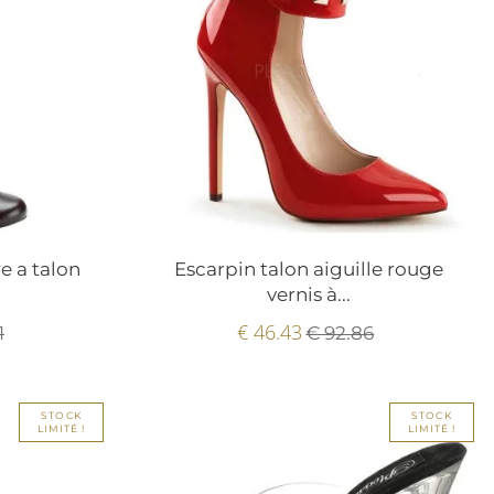
e a talon
Escarpin talon aiguille rouge
vernis à...
€ 46.43
1
€ 92.86
STOCK
STOCK
LIMITÉ !
LIMITÉ !