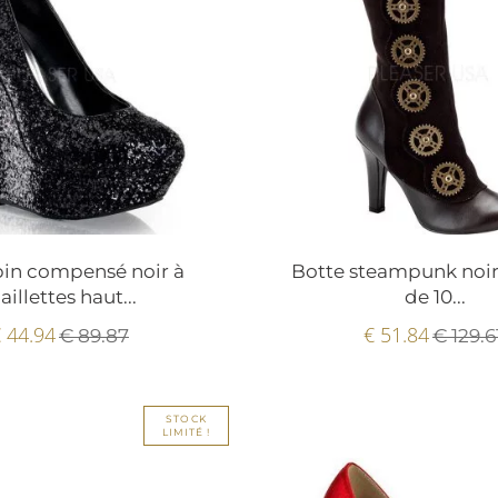
pin compensé noir à
Botte steampunk noir
aillettes haut...
de 10...
 44.94
€ 51.84
€ 89.87
€ 129.6
STOCK
LIMITÉ !