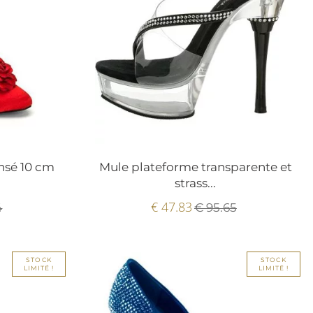
nsé 10 cm
Mule plateforme transparente et
strass...
€ 47.83
4
€ 95.65
STOCK
STOCK
LIMITÉ !
LIMITÉ !