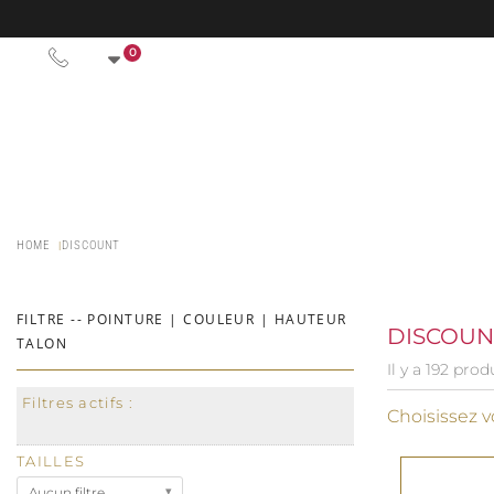
0
HOME
DISCOUNT
FILTRE -- POINTURE | COULEUR | HAUTEUR
DISCOU
TALON
Il y a 192 prod
Filtres actifs :
Choisissez vo
TAILLES
Aucun filtre