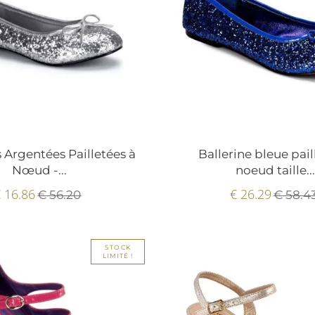
s Argentées Pailletées à
Ballerine bleue pail
Nœud -...
noeud taille..
 16.86
€ 26.29
€ 56.20
€ 58.4
STOCK
LIMITÉ !