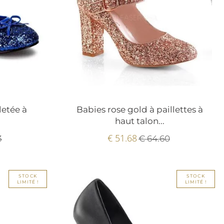
letée à
Babies rose gold à paillettes à
.
haut talon...
€ 51.68
3
€ 64.60
STOCK
STOCK
LIMITÉ !
LIMITÉ !