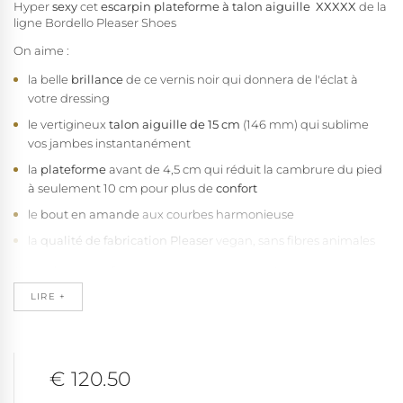
Hyper
sexy
cet
escarpin plateforme à talon aiguille
XXXXX
de la
ligne Bordello Pleaser Shoes
On aime :
la belle
brillance
de ce vernis noir qui donnera de l'éclat à
votre dressing
le vertigineux
talon aiguille de 15 cm
(146 mm) qui sublime
vos jambes instantanément
la
plateforme
avant de 4,5 cm qui réduit la cambrure du pied
à seulement 10 cm pour plus de
confort
le
bout en amande
aux courbes harmonieuse
la
qualité de fabrication Pleaser
vegan, sans fibres animales
Cette
chaussure femme
conviendra à toutes les personnes qui
souhaitent gagner beaucoup de hauteur tout en étant bien
LIRE +
dans ses pompes !
Cet escarpin talon haut à plateforme chausse de la petite taille 35
1/2 à la taille 42 selon stock.
€ 120.50