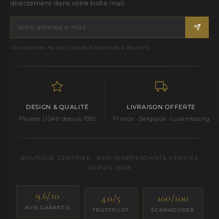
directement dans votre boîte mail.
Vos données ne sont jamais transmises à des tiers.
DESIGN & QUALITÉ
LIVRAISON OFFERTE
Pleaser USA® depuis 1993
France · Belgique · Luxembourg
BOUTIQUE CERTIFIÉE · AVIS INDÉPENDANTS VÉRIFIÉS
DEPUIS 2008
9.6/10
4.0/5
100/100
AVIS GARANTIS
TRUSTPILOT
SCAMADVISER