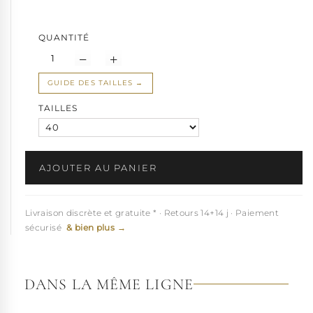
QUANTITÉ
GUIDE DES TAILLES
TAILLES
AJOUTER AU PANIER
Livraison discrète et gratuite * · Retours 14+14 j · Paiement
sécurisé
& bien plus →
DANS LA MÊME LIGNE