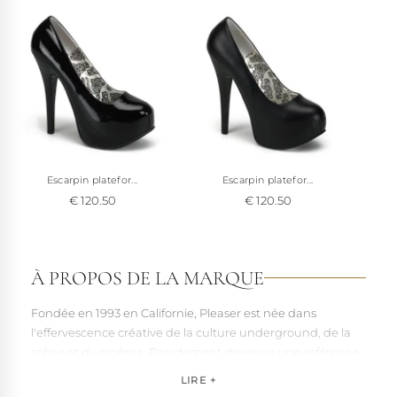
Escarpin platefor...
Escarpin platefor...
€ 120.50
€ 120.50
À PROPOS DE LA MARQUE
Fondée en 1993 en Californie, Pleaser est née dans
l'effervescence créative de la culture underground, de la
scène et du cinéma. Rapidement devenue une référence
pour les artistes, les performers et les esprits libres, la
LIRE +
marque s'est imposée par la qualité de sa fabrication et la