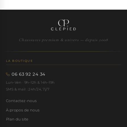
Chaussures premium & univers — depuis 2008
LA BOUTIQUE
06 63 92 24 34
Lun–Ven · 9h–12h & 14h–19h
SMS & mail : 24h/24, 7j/7
Contactez-nous
À propos de nous
Plan du site