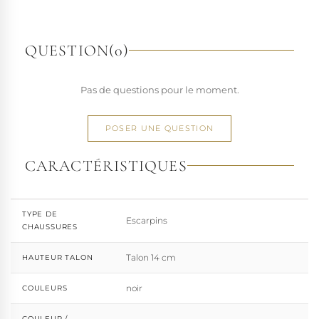
richesse de ses designs de chaussures techniques à hauts
talons conçues pour la performance. Tout naturellement,
elle a étendu son savoir-faire à d'autres univers. Pleaser est
QUESTION
(0)
aujourd'hui distribuée dans 110 pays.
À l'écart du courant mainstream des grandes franchises
Pas de questions pour le moment.
de la mode, Pleaser propose des collections ultra féminines
et des univers divers et riches, souvent disponibles dans
une large gamme de pointures. Parce qu'un style ne
POSER UNE QUESTION
devrait jamais se réduire à une question de centimètres, la
marque défend une idée simple : permettre à chacun
CARACTÉRISTIQUES
d'exprimer, sans contrainte, qui il veut être.
TYPE DE
Escarpins
CHAUSSURES
Talon 14 cm
HAUTEUR TALON
noir
COULEURS
COULEUR /