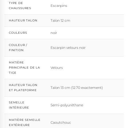
TYPE DE
Escarpins
CHAUSSURES
Talon 12 cm
HAUTEUR TALON
noir
COULEURS
COULEUR /
Escarpin velours noir
FINITION
MATIÈRE
Velours
PRINCIPALE DE LA
TIGE
HAUTEUR TALON
Talon 13 cm (12.70 exactement)
ET PLATEFORME
SEMELLE
Semi-polyuréthane
INTÉRIEURE
MATIÈRE SEMELLE
Caoutchouc
EXTÉRIEURE