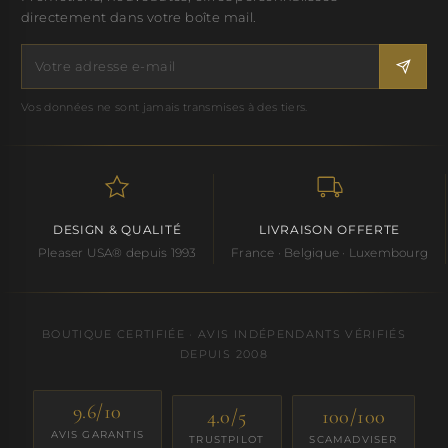
directement dans votre boîte mail.
Vos données ne sont jamais transmises à des tiers.
DESIGN & QUALITÉ
LIVRAISON OFFERTE
Pleaser USA® depuis 1993
France · Belgique · Luxembourg
BOUTIQUE CERTIFIÉE · AVIS INDÉPENDANTS VÉRIFIÉS
DEPUIS 2008
9.6/10
4.0/5
100/100
AVIS GARANTIS
TRUSTPILOT
SCAMADVISER