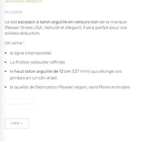
NOUVEAU PRODUIT
PLEASER
Le bel
escarpin à talon aiguille en velours noir
de la marque
Pleaser Shoes USA. Velouté et élégant, il sera parfait pour vos
(2 avis)
soirées séduction.
On aime :
la ligne intemporelle
La finition veloutée raffinée
le
haut talon aiguille de 12 cm
(127 mm) qui allonge vos
jambes en un clin d'œil.
la
qualité de fabrication Pleaser vegan, sans fibres animales
Voir à 360°
voir d'autres modèles :
LIRE +
Escarpins en velours noirs