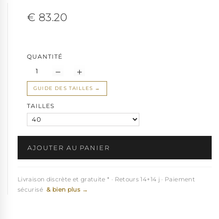
€ 83.20
QUANTITÉ
GUIDE DES TAILLES
TAILLES
AJOUTER AU PANIER
Livraison discrète et gratuite * · Retours 14+14 j · Paiement
sécurisé
& bien plus →