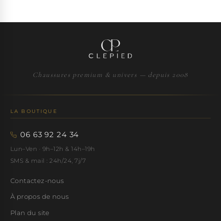
Chaussures premium & univers — depuis 2008
LA BOUTIQUE
06 63 92 24 34
Lun–Ven · 9h–12h & 14h–19h
SMS & mail : 24h/24, 7j/7
Contactez-nous
À propos de nous
Plan du site