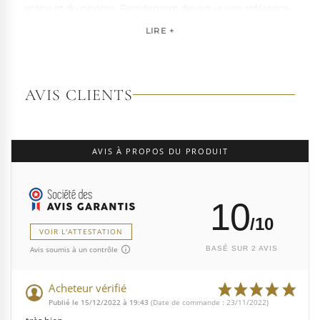
scène et du cinéma. Rapidement devenue une référence
pour les artistes, les performers et les esprits libres, la
LIRE +
marque s'est imposée par la qualité de sa fabrication et la
richesse de ses designs de chaussures techniques à hauts
talons conçues pour la performance. Tout naturellement,
elle a étendu son savoir-faire à d'autres univers. Pleaser est
AVIS CLIENTS
aujourd'hui distribuée dans 110 pays.
À l'écart du courant mainstream des grandes franchises
de la mode, Pleaser propose des collections ultra féminines
AVIS À PROPOS DU PRODUIT
et des univers divers et riches, souvent disponibles dans
une large gamme de pointures. Parce qu'un style ne
devrait jamais se réduire à une question de centimètres, la
10
marque défend une idée simple : permettre à chacun
d'exprimer, sans contrainte, qui il veut être.
/10
VOIR L'ATTESTATION
Avis soumis à un contrôle
BASÉ SUR 2 AVIS
Acheteur vérifié
Publié le 15/12/2022 à 19:43
(Date de commande : 23/11/2022)