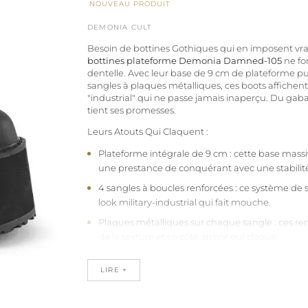
NOUVEAU PRODUIT
DEMONIA CULT
Besoin de bottines Gothiques qui en imposent vr
bottines plateforme Demonia Damned-105
ne fo
dentelle. Avec leur base de 9 cm de plateforme pur
sangles à plaques métalliques, ces boots affichen
"industrial" qui ne passe jamais inaperçu. Du gabar
tient ses promesses.
Leurs Atouts Qui Claquent :
Plateforme intégrale de 9 cm : cette base mass
une prestance de conquérant avec une stabilité
4 sangles à boucles renforcées : ce système de 
look military-industrial qui fait mouche.
Plaques métalliques sur chaque sangle : ces ren
de la texture et ce côté armor qui claque.
Hauteur bottine équilibrée : ces 16,5 cm de tig
caractère sans être excessifs.
LIRE +
Zip arrière costaud : enfilage rapide malgré tout
pratique au quotidien.