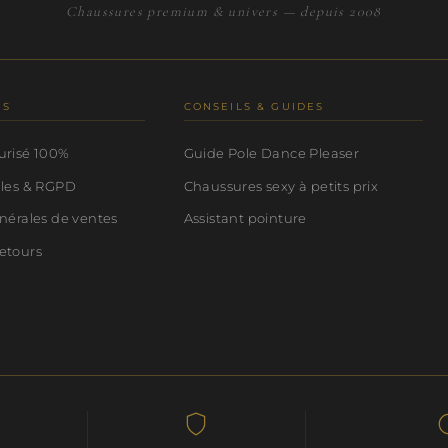
Chaussures premium & univers — depuis 2008
NS
CONSEILS & GUIDES
urisé 100%
Guide Pole Dance Pleaser
ales & RGPD
Chaussures sexy à petits prix
nérales de ventes
Assistant pointure
etours