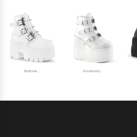
Bottine...
low boots...