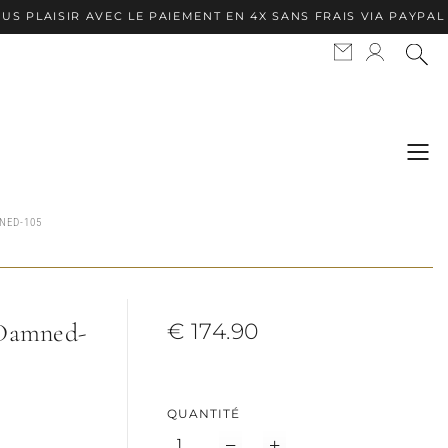
AISIR AVEC LE PAIEMENT EN 4X SANS FRAIS VIA PAYPAL ✦ AP
NED-105
 Damned-
€ 174.90
QUANTITÉ