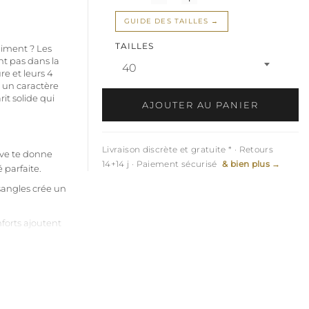
GUIDE DES TAILLES
TAILLES
aiment ? Les
nt pas dans la
40
e et leurs 4
t un caractère
it solide qui
AJOUTER AU PANIER
Livraison discrète et gratuite * · Retours
ive te donne
14+14 j · Paiement sécurisé
& bien plus →
 parfaite.
sangles crée un
forts ajoutent
e donnent du
es les sangles,