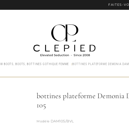
FAITES-VOUS PL
OW BOOTS, BOOTS, BOTTINES GOTHIQUE FEMME
BOTTINES PLATEFORME DEMONIA DAM
bottines plateforme Demonia
105
DAM105/BVL