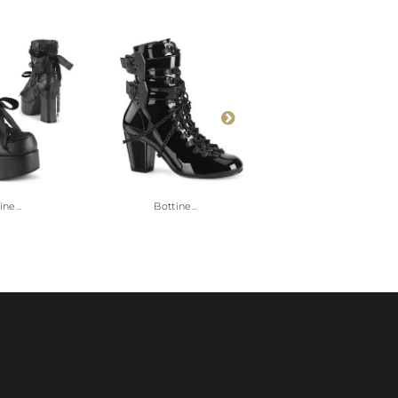
ne...
Bottine...
Bottine...