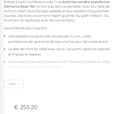
Prêt(e) à sortir l'artillerie lourde ? Les
bottines combat plateforme
Demonia Bear-150
ne font pas dans la dentelle. Avec leur tête de
mort en relief, leurs franges rebelles et leur plateforme pyramide
cloutée, ces boots incarnent l'esprit guerrier du goth militant. Du
lourd qui ne rigole pas avec les conventions.
Leurs Détails Qui Cognent :
Une plateforme pyramide cloutée de 11,5 cm : cette
architecture de guerre te donne une hauteur de conquérant.
La tête de mort en relief avec clous : ce patch capte les regards
et impose le respect.
Les sangles à boucles et anneaux O : l'arsenal complet du style
bondage, avec ces détails métal
La fermeture zip latérale : pour enfiler ton armure
rapidement, sans délacage interminable.
LIRE +
Construction vegan blindée : des matériaux qui résistent aux
assauts du quotidien, sans compromis éthique.
Un gabarit de tank : ces bottines ont du volume et de la
prestance, elles affirment ta présence dans l'espace.
€ 255.20
Tes bottines guerrières alternatives, Comment les Porter ?