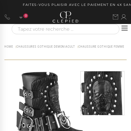
FAITES-VOUS PLAISIR AVEC LE PAIEMENT EN 4X SANS
0
HOME
CHAUSSURES GOTHIQUE DEMONIACULT
CHAUSSURE GOTHIQUE FEMME
L