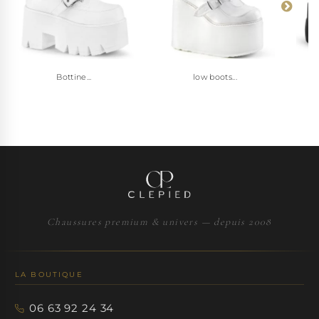
Bottine...
low boots...
Chaussures premium & univers — depuis 2008
LA BOUTIQUE
06 63 92 24 34