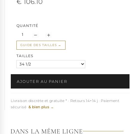
€ 106.10
Ce hight heel sexy chausse de la
petite taille
34.5 à la
grande
pointure
44.
Note : Prenez le temps de vous habituer à ces sandales sexy pour
briller en toute confiance.
QUANTITÉ
Fabriquées en séries limitées, ces sandale Pleaser sont
disponibles uniquement pour une courte période. Ne manquez
pas cette occasion!
GUIDE DES TAILLES
Explorez ce produit à 360° pour mieux l'apprécier sous tous les
TAILLES
angles !
Voir à 360°
AJOUTER AU PANIER
Livraison discrète et gratuite * · Retours 14+14 j · Paiement
sécurisé
& bien plus →
DANS LA MÊME LIGNE