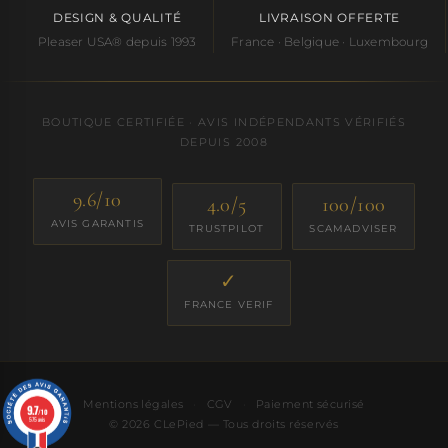
DESIGN & QUALITÉ
LIVRAISON OFFERTE
Pleaser USA® depuis 1993
France · Belgique · Luxembourg
BOUTIQUE CERTIFIÉE · AVIS INDÉPENDANTS VÉRIFIÉS
DEPUIS 2008
9.6/10
4.0/5
100/100
AVIS GARANTIS
TRUSTPILOT
SCAMADVISER
✓
FRANCE VERIF
Mentions légales
·
CGV
·
Paiement sécurisé
9.7
/10
575 avis
© 2026 CLePied — Tous droits réservés