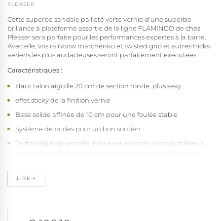
PLEASER
Cette superbe sandale pailleté verte vernie d'une superbe
brillance à plateforme assortie de la ligne FLAMINGO de chez
Pleaser sera parfaite pour les performances expertes à la barre.
Avec elle, vos rainbow marchenko et twisted grip et autres tricks
aériens les plus audacieuses seront parfaitement exécutées.
Caractéristiques :
Haut talon aiguille 20 cm de section ronde, plus sexy
effet sticky de la finition vernie
Base solide affinée de 10 cm pour une foulée stable
Système de brides pour un bon soutien
Technologie de semelle intérieure avancée associant latex à
mémoire de forme et couche supérieure en microfibre anti-
transpiration
Semelle extérieure en caoutchouc naturel pour une
LIRE +
excellente adhérence sur toutes les surfaces
Ensemble monobloc talon-plateforme pour une résistance
optimale