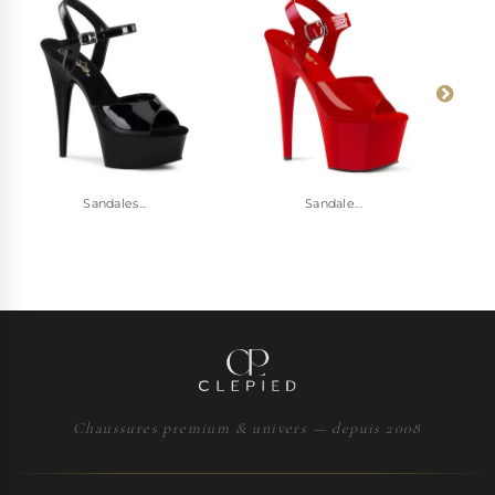
Sandales...
Sandale...
Chaussures premium & univers — depuis 2008