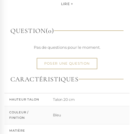
pour les artistes, les performers et les esprits libres, la
LIRE +
marque s'est imposée par la qualité de sa fabrication et la
richesse de ses designs de chaussures techniques à hauts
talons conçues pour la performance. Tout naturellement,
elle a étendu son savoir-faire à d'autres univers. Pleaser est
QUESTION
(0)
aujourd'hui distribuée dans 110 pays.
À l'écart du courant mainstream des grandes franchises
Pas de questions pour le moment.
de la mode, Pleaser propose des collections ultra féminines
et des univers divers et riches, souvent disponibles dans
une large gamme de pointures. Parce qu'un style ne
POSER UNE QUESTION
devrait jamais se réduire à une question de centimètres, la
marque défend une idée simple : permettre à chacun
CARACTÉRISTIQUES
d'exprimer, sans contrainte, qui il veut être.
Talon 20 cm
HAUTEUR TALON
COULEUR /
Bleu
FINITION
MATIÈRE